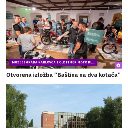
MUZEJI GRADA KARLOVCA I OLDTIMER MOTO KL...
Otvorena izložba “Baština na dva kotača”