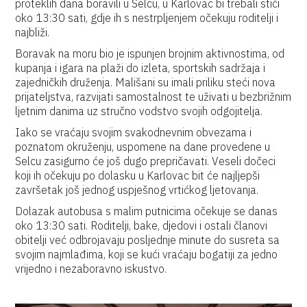
proteklih dana boravili u Selcu, u Karlovac bi trebali stići
oko 13:30 sati, gdje ih s nestrpljenjem očekuju roditelji i
najbliži.
Boravak na moru bio je ispunjen brojnim aktivnostima, od
kupanja i igara na plaži do izleta, sportskih sadržaja i
zajedničkih druženja. Mališani su imali priliku steći nova
prijateljstva, razvijati samostalnost te uživati u bezbrižnim
ljetnim danima uz stručno vodstvo svojih odgojitelja.
Iako se vraćaju svojim svakodnevnim obvezama i
poznatom okruženju, uspomene na dane provedene u
Selcu zasigurno će još dugo prepričavati. Veseli dočeci
koji ih očekuju po dolasku u Karlovac bit će najljepši
završetak još jednog uspješnog vrtićkog ljetovanja.
Dolazak autobusa s malim putnicima očekuje se danas
oko 13:30 sati. Roditelji, bake, djedovi i ostali članovi
obitelji već odbrojavaju posljednje minute do susreta sa
svojim najmlađima, koji se kući vraćaju bogatiji za jedno
vrijedno i nezaboravno iskustvo.