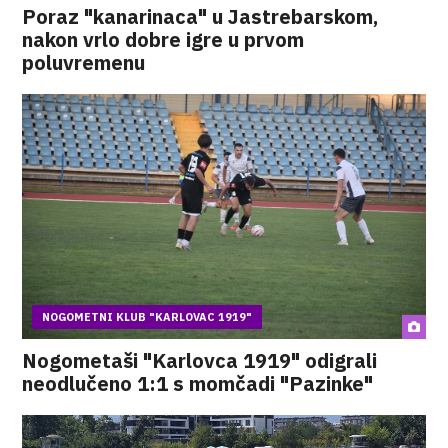
Poraz "kanarinaca" u Jastrebarskom,
nakon vrlo dobre igre u prvom
poluvremenu
NOGOMETNI KLUB "KARLOVAC 1919"
Nogometaši "Karlovca 1919" odigrali
neodlučeno 1:1 s momčadi "Pazinke"