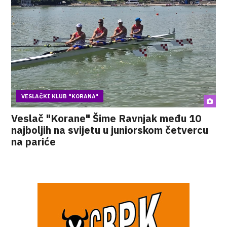
VESLAČKI KLUB "KORANA"
Veslač "Korane" Šime Ravnjak među 10
najboljih na svijetu u juniorskom četvercu
na pariće