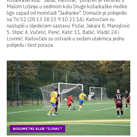
Košarkaški klub "Šanac Karlovac" poražen je večeras u
Malom Lošinjiu u sedmom kolu Druge košarkaške muške
lige zapad od momčadi "Jadranke". Domaćin je pobijedio
sa 76:52 (28:13 18:15 9:10 21:14). Karlovčani su
nastupili u sljedećem sastavu: Požar, Jakara 8, Manojlović
5, Stipić 4, Vučetić, Penić, Katić 11, Babić, Vladić 24 i
Lovrinić. Karlovčani su ostvarili u sedam utakmica jednu
pobjedu i šest poraza.
NOGOMETNI KLUB "ILOVAC"