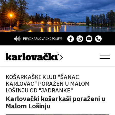
PRVI KARLOVAČKI 90.1FM
KOŠARKAŠKI KLUB "ŠANAC
KARLOVAC" PORAŽEN U MALOM
LOŠINJU OD "JADRANKE"
Karlovački košarkaši poraženi u
Malom Lošinju