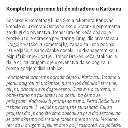
Kompletne pripreme bit će odrađene u Karlovcu
Seniorke Rukometnog kluba Škola rukometa Karlovac
krenule su u dvorani Osnovne škole Grabrik s pripremama
za drugi dio prvenstva. Trener Dražen Keča obavio je
prozivku te je odrađen prvi trening. Drugi dio prvenstva u
Drugoj hrvatskoj rukometnoj ligi zapad za žene počinje
10. veljače, a Karlovčanke dočekuju u dvanaestom kolu
ekipu "Liburnije-Opatije". Trener Dražen Keča istaknuo je
da je cilj mu drugom dijelu prvenstva da se poguraju
prema gornjem dijelu tablice.
-Kompletne pripreme odradit ćemo u Karlovcu. Imamo u
planu odigrati tri utakmice, nismo još definirali termine,
ali je u principu sve dogovoreno. Ovisi sve o curama, o
obavezama na fakultetu i na poslu, pa ćemo se
prilagoditi. Kadrovskih promjena nema, Petra Bačić bi se
trebala vratiti 1. veljače s razmjene studenata. Cilj za
proljetni dio je ono što smo obećali za prvi dio sezone, da
se odmaknemo od sredine tablice prema vrhu. Možemo
reći da u drugom dijelu imamo bolji raspored, na početku