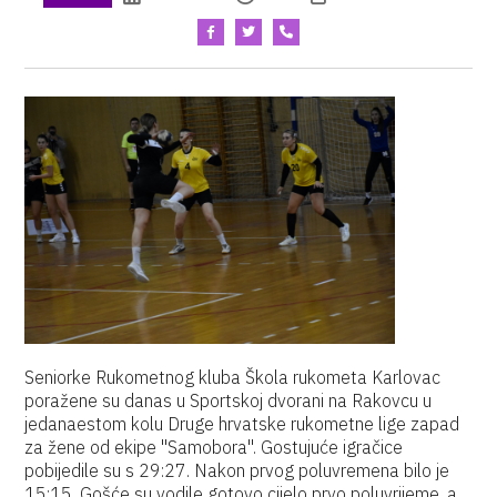
Seniorke Rukometnog kluba Škola rukometa Karlovac
poražene su danas u Sportskoj dvorani na Rakovcu u
jedanaestom kolu Druge hrvatske rukometne lige zapad
za žene od ekipe "Samobora". Gostujuće igračice
pobijedile su s 29:27. Nakon prvog poluvremena bilo je
15:15. Gošće su vodile gotovo cijelo prvo poluvrijeme, a