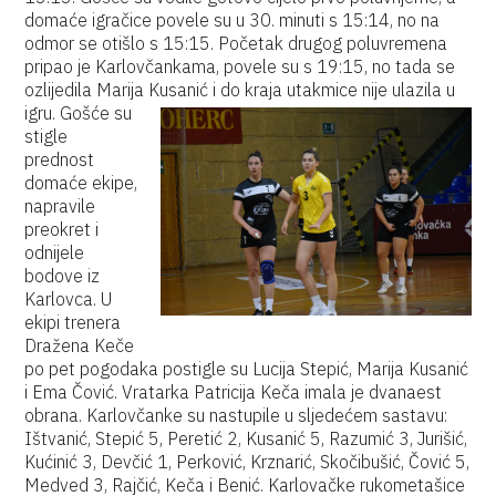
domaće igračice povele su u 30. minuti s 15:14, no na
odmor se otišlo s 15:15. Početak drugog poluvremena
pripao je Karlovčankama, povele su s 19:15, no tada se
ozlijedila Marija Kusanić i do kraja utakmice nije ulazila u
igru.
Gošće su
stigle
prednost
domaće ekipe,
napravile
preokret i
odnijele
bodove iz
Karlovca. U
ekipi trenera
Dražena Keče
po pet pogodaka postigle su Lucija Stepić, Marija Kusanić
i Ema Čović. Vratarka Patricija Keča imala je dvanaest
obrana. Karlovčanke su nastupile u sljedećem sastavu:
Ištvanić, Stepić 5, Peretić 2, Kusanić 5, Razumić 3, Jurišić,
Kućinić 3, Devčić 1, Perković, Krznarić, Skočibušić, Čović 5,
Medved 3, Rajčić, Keča i Benić. Karlovačke rukometašice