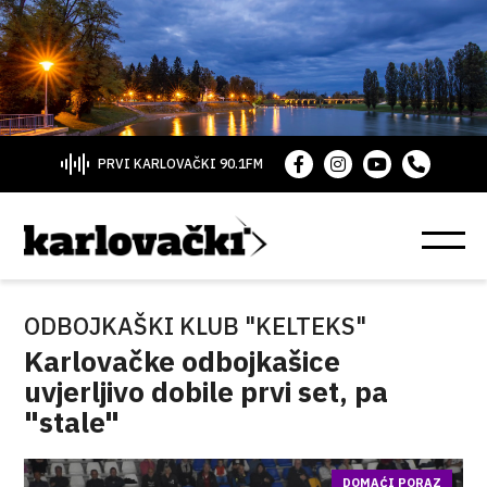
PRVI KARLOVAČKI 90.1FM
ODBOJKAŠKI KLUB "KELTEKS"
Karlovačke odbojkašice
uvjerljivo dobile prvi set, pa
"stale"
DOMAĆI PORAZ