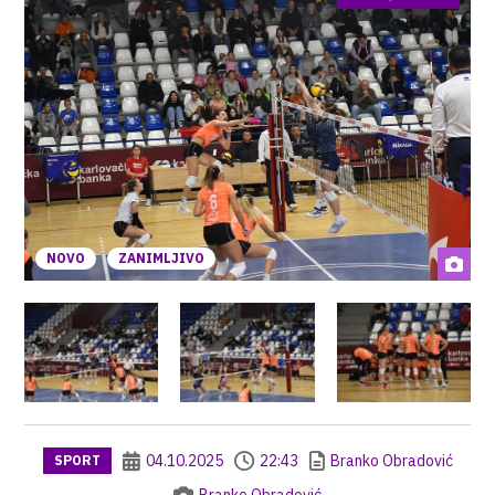
NOVO
ZANIMLJIVO
04.10.2025
22:43
Branko Obradović
SPORT