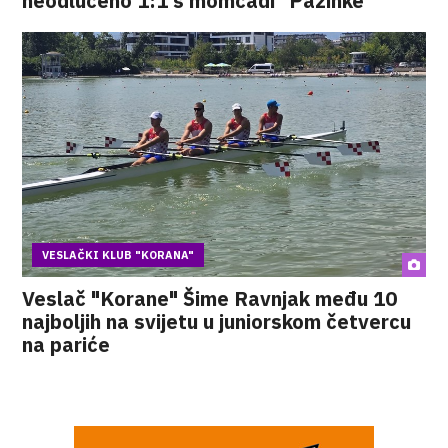
neodlučeno 1:1 s momčadi "Pazinke"
VESLAČKI KLUB "KORANA"
Veslač "Korane" Šime Ravnjak među 10
najboljih na svijetu u juniorskom četvercu
na pariće