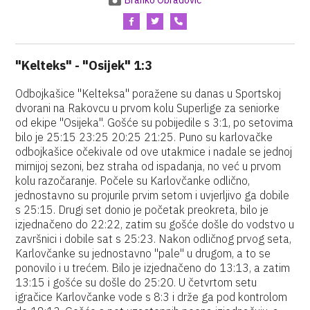
Branko Obradović
"Kelteks" - "Osijek" 1:3
Odbojkašice "Kelteksa" poražene su danas u Sportskoj
dvorani na Rakovcu u prvom kolu Superlige za seniorke
od ekipe "Osijeka". Gošće su pobijedile s 3:1, po setovima
bilo je 25:15 23:25 20:25 21:25. Puno su karlovačke
odbojkašice očekivale od ove utakmice i nadale se jednoj
mirnijoj sezoni, bez straha od ispadanja, no već u prvom
kolu razočaranje. Počele su Karlovčanke odlično,
jednostavno su projurile prvim setom i uvjerljivo ga dobile
s 25:15. Drugi set donio je početak preokreta, bilo je
izjednačeno do 22:22, zatim su gošće došle do vodstvo u
završnici i dobile sat s 25:23. Nakon odličnog prvog seta,
Karlovčanke su jednostavno "pale" u drugom, a to se
ponovilo i u trećem. Bilo je izjednačeno do 13:13, a zatim
13:15 i gošće su došle do 25:20. U četvrtom setu
igračice Karlovčanke vode s 8:3 i drže ga pod kontrolom