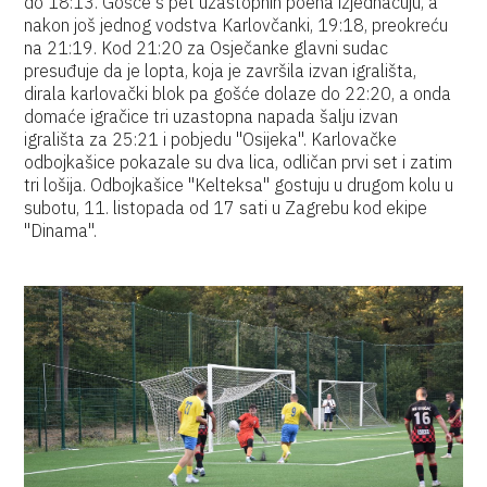
do 18:13. Gošće s pet uzastopnih poena izjednačuju, a
nakon još jednog vodstva Karlovčanki, 19:18, preokreću
na 21:19. Kod 21:20 za Osječanke glavni sudac
presuđuje da je lopta, koja je završila izvan igrališta,
dirala karlovački blok pa gošće dolaze do 22:20, a onda
domaće igračice tri uzastopna napada šalju izvan
igrališta za 25:21 i pobjedu "Osijeka". Karlovačke
odbojkašice pokazale su dva lica, odličan prvi set i zatim
tri lošija. Odbojkašice "Kelteksa" gostuju u drugom kolu u
subotu, 11. listopada od 17 sati u Zagrebu kod ekipe
"Dinama".