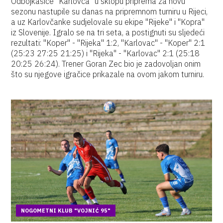
Odbojkašice "Karlovca" u sklopu priprema za novu
sezonu nastupile su danas na pripremnom turniru u Rijeci,
a uz Karlovčanke sudjelovale su ekipe "Rijeke" i "Kopra"
iz Slovenije. Igralo se na tri seta, a postignuti su sljedeći
rezultati: "Koper" - "Rijeka" 1:2, "Karlovac" - "Koper" 2:1
(25:23 27:25 21:25) i "Rijeka" - "Karlovac" 2:1 (25:18
20:25 26:24). Trener Goran Zec bio je zadovoljan onim
što su njegove igračice prikazale na ovom jakom turniru.
NOGOMETNI KLUB "VOJNIĆ 95"