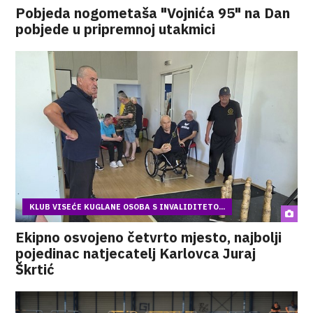
Pobjeda nogometaša "Vojnića 95" na Dan
pobjede u pripremnoj utakmici
KLUB VISEĆE KUGLANE OSOBA S INVALIDITETO...
Ekipno osvojeno četvrto mjesto, najbolji
pojedinac natjecatelj Karlovca Juraj
Škrtić