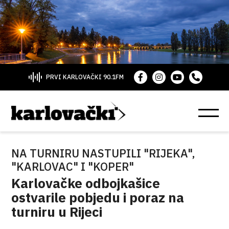
PRVI KARLOVAČKI 90.1FM
NA TURNIRU NASTUPILI "RIJEKA",
"KARLOVAC" I "KOPER"
Karlovačke odbojkašice
ostvarile pobjedu i poraz na
turniru u Rijeci