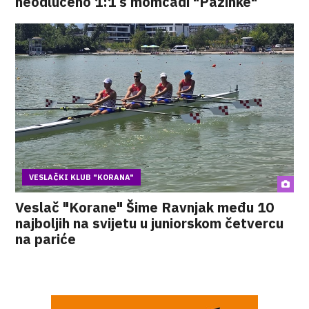
neodlučeno 1:1 s momčadi "Pazinke"
VESLAČKI KLUB "KORANA"
Veslač "Korane" Šime Ravnjak među 10
najboljih na svijetu u juniorskom četvercu
na pariće