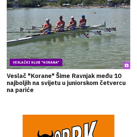
VESLAČKI KLUB "KORANA"
Veslač "Korane" Šime Ravnjak među 10
najboljih na svijetu u juniorskom četvercu
na pariće