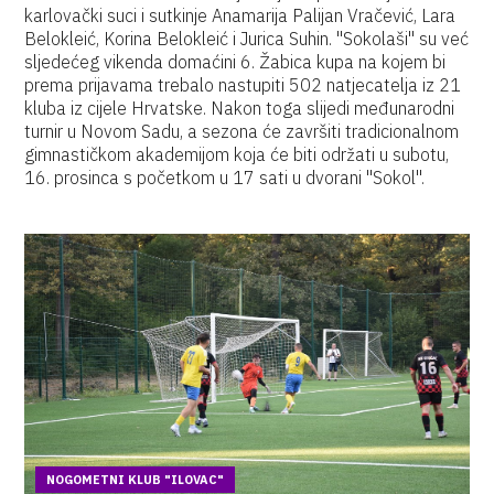
karlovački suci i sutkinje Anamarija Palijan Vračević, Lara
Belokleić, Korina Belokleić i Jurica Suhin. "Sokolaši" su već
sljedećeg vikenda domaćini 6. Žabica kupa na kojem bi
prema prijavama trebalo nastupiti 502 natjecatelja iz 21
kluba iz cijele Hrvatske. Nakon toga slijedi međunarodni
turnir u Novom Sadu, a sezona će završiti tradicionalnom
gimnastičkom akademijom koja će biti održati u subotu,
16. prosinca s početkom u 17 sati u dvorani "Sokol".
NOGOMETNI KLUB "ILOVAC"