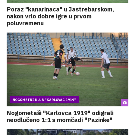
Poraz "kanarinaca" u Jastrebarskom,
nakon vrlo dobre igre u prvom
poluvremenu
NOGOMETNI KLUB "KARLOVAC 1919"
Nogometaši "Karlovca 1919" odigrali
neodlučeno 1:1 s momčadi "Pazinke"