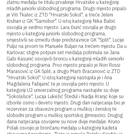
zlatnu medalju te titulu prvakinje Hrvatske u kategoriji
mlađih juniorki slobodnog programa. Drugo mjesto pripalo
je Viti Tkalec iz ZTD "Hrvatski Sokol", a treće Jeleni
Kruhan iz GK "Samobor". U istoj kategoriji Nika Babić
osvojila je sedmo mjesto. Lara Đurić osvojila je drugo
mjesto u kategoriji juniorki slobodnog programa,
smjestivši se između dvije predstavnice GK "Split", Lucije
Puljiz na prvom te Manuele Buljan na trećem mjestu. Da u
Karlovac stigne potpuni set medalja pobrinula se Jana
Gabi Kasunić osvojivši broncu u kategoriji mlađih seniorki
slobodnog programa. Prvo mjesto pripalo je Nori Rossi
Marasović iz GK Split, a drugo Marti Bracanović iz ZTD
"Hrvatski Sokol". U istoj kategoriji nastupila je i Ana
Magdalena Fabijanić te je osvojila peto mjesto. U
kategoriji U2 univerzalnog programa nastupile su dvije
"Sokolašice", Lucija Lukežić Štedul i Nadja Kranjc koje su
izborile osmo i deveto mjesto. Drugi dan natjecanja bio je
rezerviran za obavezni program u muškoj i ženskoj te
slobodni program u muškoj sportskoj gimnastici. Drugog
dana natjecanja osvojene su nove dvije medalje. Kruno
Polak osvojio je brončanu medalju u kategoriji kadeta