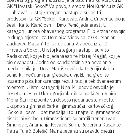
obaveznog programa. Zlato je pripalo Patriku Kordiću iz
GK "Hrvatski Sokol" Valpovo, a srebro Noi Kutičiću iz GK
"Dubrava". U istoj kategoriji nastupila su još tri
predstavnika GK "Sokol" Karlovac, Andrija Crkvenac bio je
šesti, Karlo Klarić osmi i Dino Penić jedanaesti. U
kategoriji juniora obaveznog programa Filip Krznar osvojio
je drugo mjesto, iza Dominika Vidovića iz GK "Marijan
Zadravec Macan" te ispred Jana Vrabeca iz ZTD
"Hrvatski Sokol". U istoj kategoriji nastupili su Vito
Radaković, koji je bio jedanaesti te Matej Maglić, koji je
bio dvanaesti. Jedna od kandidatkinja za osvajanje
medalje bila je i Dora Martišković u kategoriji mlađih
seniorki, međutim par grešaka u vježbi na gredi te
izuzetno jaka konkurencija rezultiralo je tek dvanaestim
mjestom. U istoj kategoriji Nina Miljenović osvojila je
deseto mjesto. U kategoriji mlađih seniorki Ana Ribičić i
Mona Šarinić izborile su deseto i jedanaesto mjesto.
Ukupno su gimnastičarke i gimnastičari karlovačkog
"Sokola" osvojili pet medalja i to u najtežoj gimnastičkoj
disciplini višeboju. Gimnastičare su pratili treneri Ivan
Šimunović, Anamarija Kovačić Suhin, Robertina Kućan te
Petra Furač Bolešić. Na natjecanju su pravdu dijelili i