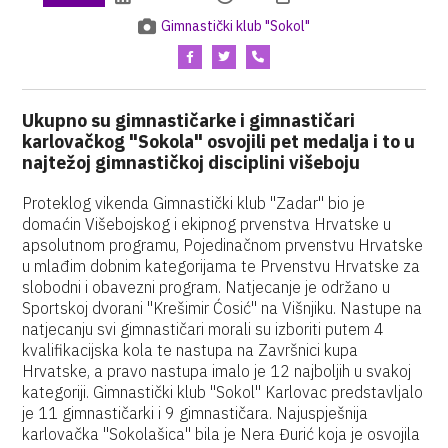
Gimnastički klub "Sokol"
Ukupno su gimnastičarke i gimnastičari
karlovačkog "Sokola" osvojili pet medalja i to u
najtežoj gimnastičkoj disciplini višeboju
Proteklog vikenda Gimnastički klub "Zadar" bio je
domaćin Višebojskog i ekipnog prvenstva Hrvatske u
apsolutnom programu, Pojedinačnom prvenstvu Hrvatske
u mlađim dobnim kategorijama te Prvenstvu Hrvatske za
slobodni i obavezni program. Natjecanje je održano u
Sportskoj dvorani "Krešimir Ćosić" na Višnjiku. Nastupe na
natjecanju svi gimnastičari morali su izboriti putem 4
kvalifikacijska kola te nastupa na Završnici kupa
Hrvatske, a pravo nastupa imalo je 12 najboljih u svakoj
kategoriji. Gimnastički klub "Sokol" Karlovac predstavljalo
je 11 gimnastičarki i 9 gimnastičara. Najuspješnija
karlovačka "Sokolašica" bila je Nera Đurić koja je osvojila