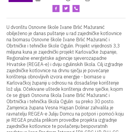
U dvorištu Osnovne škole Ivane Brlić Mažuranić
obilježeno je danas puštanje u rad zajedničke kotlovnice
na biomasu Osnovne škole Ivane Brlić Mažuranić i
Obrtničke i tehničke škole Ogulin. Projekt vrijednosti 3,3
milijuna kuna je zajednički projekt Karlovačke županije,
Regionalne energetske agencije sjeverozapadne
Hrvatske (REGEA-e) i dviju ogulinskih škola. Cilj izgradnje
zajedničke kotlovnice na drvnu sječju je povećanje
korištenja obnovljivih izvora energije - biomase u
Karlovačkoj županiji u odnosu na dosadašnje korištenje
lož ulja. Očekivane uštede korištenja drvne sječke, kojom
će se grijati Osnovna škola Ivane Brlić Mažuranić i
Obrtnička i tehnička škola Ogulin su preko 30 posto.
Zamjenica župana Vesna Hajsan Dolinar zahvalila je
ravnatelju REGEA-e Juliju Domcu na potpori i pomoći koju
je REGEA pružila prilikom provedbe projekta izgradnje
zajedničke kotlovnice te povlačenju bespovratnih