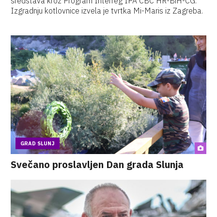
sredstava kroz Program Interreg IPA CBC HR-BiH-CG.
Izgradnju kotlovnice izvela je tvrtka Mi-Maris iz Zagreba.
GRAD SLUNJ
Svečano proslavljen Dan grada Slunja