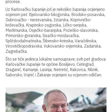
procese.
Uz Karlovačku županije još je nekoliko županija ocijenjeno
ocjenom pet: Bjelovarsko-bilogorska, Brodsko-posavska,
Dubrovačko - neretvanska, Istarska, Koprivničko-
križevačka, Krapinsko-zagorska, Ličko-senjska,
Međimurska, Osječko-baranjska, Požeško-slavonska,
Primorsko-goranska, Sisačko-moslavačka,
Splitskodalmatinska, Šibensko-kninska, Varaždinska,
Virovitičkopodravska, Vukovarsko-srijemska, Zadarska,
Zagrebačka.
Što se tiče jedinica lokalne samouprave, svih pet gradova
Karlovačke županije te općine Bosiljevo, Cetingrad,
Draganić, Kamanje, Lasinja, Netretić, Rakovica, Ribnik,
Saborsko, Vojnić i Žakanje ocjenjeni su ocjenom odličan.