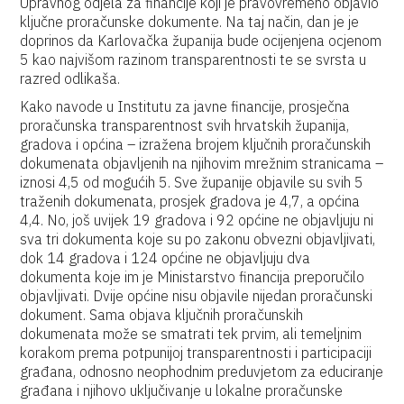
Upravnog odjela za financije koji je pravovremeno objavio
ključne proračunske dokumente. Na taj način, dan je je
doprinos da Karlovačka županija bude ocijenjena ocjenom
5 kao najvišom razinom transparentnosti te se svrsta u
razred odlikaša.
Kako navode u Institutu za javne financije, prosječna
proračunska transparentnost svih hrvatskih županija,
gradova i općina – izražena brojem ključnih proračunskih
dokumenata objavljenih na njihovim mrežnim stranicama –
iznosi 4,5 od mogućih 5. Sve županije objavile su svih 5
traženih dokumenata, prosjek gradova je 4,7, a općina
4,4. No, još uvijek 19 gradova i 92 općine ne objavljuju ni
sva tri dokumenta koje su po zakonu obvezni objavljivati,
dok 14 gradova i 124 općine ne objavljuju dva
dokumenta koje im je Ministarstvo financija preporučilo
objavljivati. Dvije općine nisu objavile nijedan proračunski
dokument. Sama objava ključnih proračunskih
dokumenata može se smatrati tek prvim, ali temeljnim
korakom prema potpunijoj transparentnosti i participaciji
građana, odnosno neophodnim preduvjetom za educiranje
građana i njihovo uključivanje u lokalne proračunske