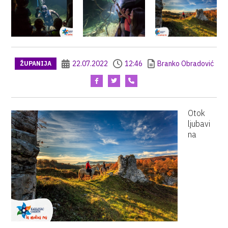
22.07.2022
12:46
Branko Obradović
ŽUPANIJA
Otok
ljubavi
na