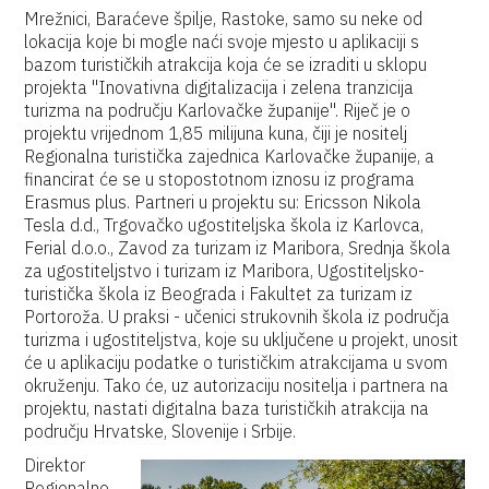
Mrežnici, Baraćeve špilje, Rastoke, samo su neke od
lokacija koje bi mogle naći svoje mjesto u aplikaciji s
bazom turističkih atrakcija koja će se izraditi u sklopu
projekta "Inovativna digitalizacija i zelena tranzicija
turizma na području Karlovačke županije". Riječ je o
projektu vrijednom 1,85 milijuna kuna, čiji je nositelj
Regionalna turistička zajednica Karlovačke županije, a
financirat će se u stopostotnom iznosu iz programa
Erasmus plus. Partneri u projektu su: Ericsson Nikola
Tesla d.d., Trgovačko ugostiteljska škola iz Karlovca,
Ferial d.o.o., Zavod za turizam iz Maribora, Srednja škola
za ugostiteljstvo i turizam iz Maribora, Ugostiteljsko-
turistička škola iz Beograda i Fakultet za turizam iz
Portoroža. U praksi - učenici strukovnih škola iz područja
turizma i ugostiteljstva, koje su uključene u projekt, unosit
će u aplikaciju podatke o turističkim atrakcijama u svom
okruženju. Tako će, uz autorizaciju nositelja i partnera na
projektu, nastati digitalna baza turističkih atrakcija na
području Hrvatske, Slovenije i Srbije.
Direktor
Regionalne