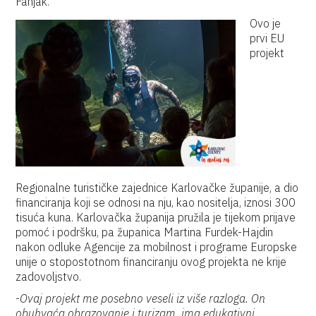
Fanjak.
Ovo je
prvi EU
projekt
Regionalne turističke zajednice Karlovačke županije, a dio
financiranja koji se odnosi na nju, kao nositelja, iznosi 300
tisuća kuna. Karlovačka županija pružila je tijekom prijave
pomoć i podršku, pa županica Martina Furdek-Hajdin
nakon odluke Agencije za mobilnost i programe Europske
unije o stopostotnom financiranju ovog projekta ne krije
zadovoljstvo.
-
Ovaj projekt me posebno veseli iz više razloga. On
obuhvaća obrazovanje i turizam, ima edukativni