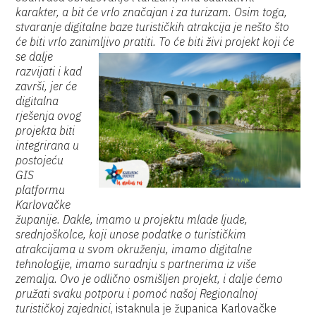
karakter, a bit će vrlo značajan i za turizam. Osim toga,
stvaranje digitalne baze turističkih atrakcija je nešto što
će biti vrlo zanimljivo pratiti.
To će biti živi projekt koji će
se dalje
razvijati i kad
završi, jer će
digitalna
rješenja ovog
projekta biti
integrirana u
postojeću
GIS
platformu
Karlovačke
županije. Dakle, imamo u projektu mlade ljude,
srednjoškolce, koji unose podatke o turističkim
atrakcijama u svom okruženju, imamo digitalne
tehnologije, imamo suradnju s partnerima iz više
zemalja. Ovo je odlično osmišljen projekt, i dalje ćemo
pružati svaku potporu i pomoć našoj Regionalnoj
turističkoj zajednici
, istaknula je županica Karlovačke