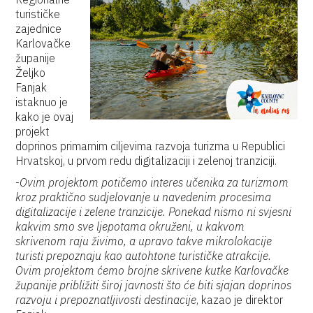
turističke
zajednice
Karlovačke
županije
Željko
Fanjak
istaknuo je
kako je ovaj
projekt
doprinos primarnim ciljevima razvoja turizma u Republici
Hrvatskoj, u prvom redu digitalizaciji i zelenoj tranziciji.
-
Ovim projektom potičemo interes učenika za turizmom
kroz praktično sudjelovanje u navedenim procesima
digitalizacije i zelene tranzicije. Ponekad nismo ni svjesni
kakvim smo sve ljepotama okruženi, u kakvom
skrivenom raju živimo, a upravo takve mikrolokacije
turisti prepoznaju kao autohtone turističke atrakcije.
Ovim projektom ćemo brojne skrivene kutke Karlovačke
županije približiti široj javnosti što će biti sjajan doprinos
razvoju i prepoznatljivosti destinacije
, kazao je direktor