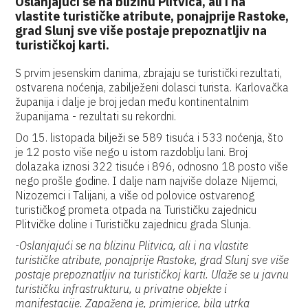
Oslanjajući se na blizinu Plitvica, ali i na
vlastite turističke atribute, ponajprije Rastoke,
grad Slunj sve više postaje prepoznatljiv na
turističkoj karti.
S prvim jesenskim danima, zbrajaju se turistički rezultati,
ostvarena noćenja, zabilježeni dolasci turista. Karlovačka
županija i dalje je broj jedan među kontinentalnim
županijama - rezultati su rekordni.
Do 15. listopada bilježi se 589 tisuća i 533 noćenja, što
je 12 posto više nego u istom razdoblju lani. Broj
dolazaka iznosi 322 tisuće i 896, odnosno 18 posto više
nego prošle godine. I dalje nam najviše dolaze Nijemci,
Nizozemci i Talijani, a više od polovice ostvarenog
turističkog prometa otpada na Turističku zajednicu
Plitvičke doline i Turističku zajednicu grada Slunja.
-Oslanjajući se na blizinu Plitvica, ali i na vlastite
turističke atribute, ponajprije Rastoke, grad Slunj sve više
postaje prepoznatljiv na turističkoj karti. Ulaže se u javnu
turističku infrastrukturu, u privatne objekte i
manifestacije. Zapažena je, primjerice, bila utrka