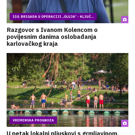
110. BRIGADA U OPERACIJI „OLUJA“ - KLJUČ...
Razgovor s Ivanom Kolencom o
povijesnim danima oslobađanja
karlovačkog kraja
VREMENSKA PROGNOZA
U petak lokalni pljuskovi s grmljavinom,