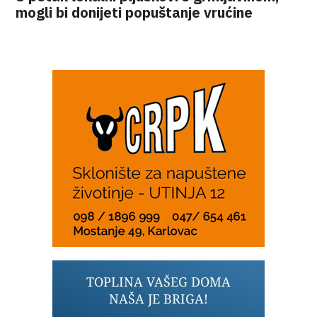
mogli bi donijeti popuštanje vrućine