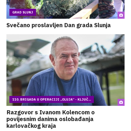
GRAD SLUNJ
Svečano proslavljen Dan grada Slunja
110. BRIGADA U OPERACIJI „OLUJA“ - KLJUČ...
Razgovor s Ivanom Kolencom o
povijesnim danima oslobađanja
karlovačkog kraja