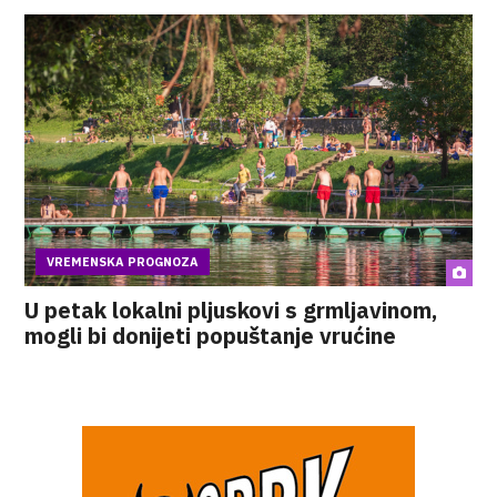
VREMENSKA PROGNOZA
U petak lokalni pljuskovi s grmljavinom,
mogli bi donijeti popuštanje vrućine