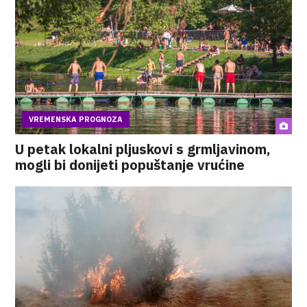
VREMENSKA PROGNOZA
U petak lokalni pljuskovi s grmljavinom,
mogli bi donijeti popuštanje vrućine