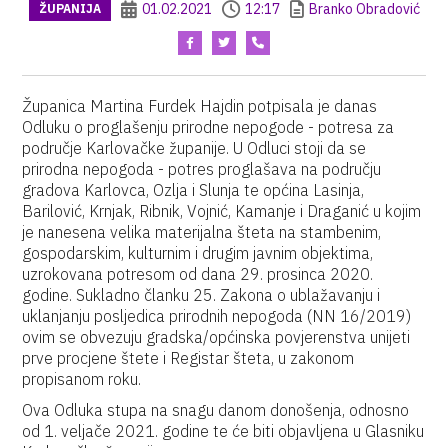
01.02.2021
12:17
Branko Obradović
ŽUPANIJA
Županica Martina Furdek Hajdin potpisala je danas
Odluku o proglašenju prirodne nepogode - potresa za
područje Karlovačke županije. U Odluci stoji da se
prirodna nepogoda - potres proglašava na području
gradova Karlovca, Ozlja i Slunja te općina Lasinja,
Barilović, Krnjak, Ribnik, Vojnić, Kamanje i Draganić u kojim
je nanesena velika materijalna šteta na stambenim,
gospodarskim, kulturnim i drugim javnim objektima,
uzrokovana potresom od dana 29. prosinca 2020.
godine. Sukladno članku 25. Zakona o ublažavanju i
uklanjanju posljedica prirodnih nepogoda (NN 16/2019)
ovim se obvezuju gradska/općinska povjerenstva unijeti
prve procjene štete i Registar šteta, u zakonom
propisanom roku.
Ova Odluka stupa na snagu danom donošenja, odnosno
od 1. veljače 2021. godine te će biti objavljena u Glasniku