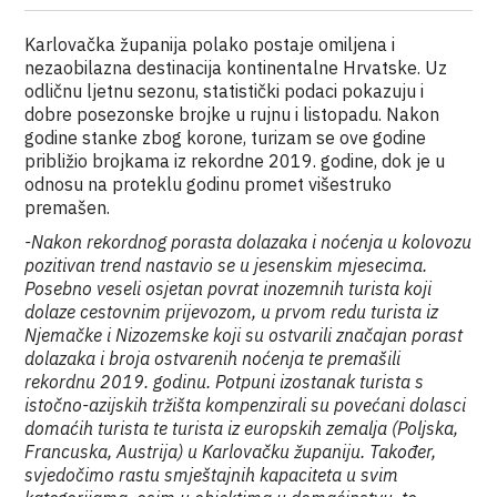
Karlovačka županija polako postaje omiljena i
nezaobilazna destinacija kontinentalne Hrvatske. Uz
odličnu ljetnu sezonu, statistički podaci pokazuju i
dobre posezonske brojke u rujnu i listopadu. Nakon
godine stanke zbog korone, turizam se ove godine
približio brojkama iz rekordne 2019. godine, dok je u
odnosu na proteklu godinu promet višestruko
premašen.
-Nakon rekordnog porasta dolazaka i noćenja u kolovozu
pozitivan trend nastavio se u jesenskim mjesecima.
Posebno veseli osjetan povrat inozemnih turista koji
dolaze cestovnim prijevozom, u prvom redu turista iz
Njemačke i Nizozemske koji su ostvarili značajan porast
dolazaka i broja ostvarenih noćenja te premašili
rekordnu 2019. godinu. Potpuni izostanak turista s
istočno-azijskih tržišta kompenzirali su povećani dolasci
domaćih turista te turista iz europskih zemalja (Poljska,
Francuska, Austrija) u Karlovačku županiju. Također,
svjedočimo rastu smještajnih kapaciteta u svim