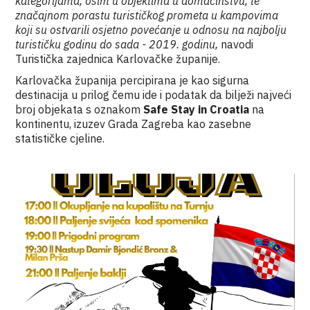
kategorijama, osim u objektima u domaćinstvu, te
značajnom porastu turističkog prometa u kampovima
koji su ostvarili osjetno povećanje u odnosu na najbolju
turističku godinu do sada - 2019. godinu,
navodi
Turistička zajednica Karlovačke županije.
Karlovačka županija percipirana je kao sigurna
destinacija u prilog čemu ide i podatak da bilježi najveći
broj objekata s oznakom
Safe Stay in Croatia
na
kontinentu, izuzev Grada Zagreba kao zasebne
statističke cjeline.