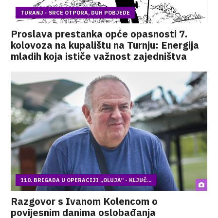
TURANJ - SRCE OTPORA, DUH POBJEDE
Proslava prestanka opće opasnosti 7.
kolovoza na kupalištu na Turnju: Energija
mladih koja ističe važnost zajedništva
110. BRIGADA U OPERACIJI „OLUJA“ - KLJUČ...
Razgovor s Ivanom Kolencom o
povijesnim danima oslobađanja