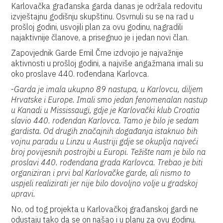
Karlovačka građanska garda danas je održala redovitu
izvještajnu godišnju skupštinu. Osvrnuli su se na rad u
prošloj godini, usvojili plan za ovu godinu, nagradili
najaktivnije članove, a prisegnuo je i jedan novi član.
Zapovjednik Garde Emil Črne izdvojio je najvažnije
aktivnosti u prošloj godini, a najviše angažmana imali su
oko proslave 440. rođendana Karlovca.
-
Garda je imala ukupno 89 nastupa, u Karlovcu, diljem
Hrvatske i Europe. Imali smo jedan fenomenalan nastup
u Kanadi u Mississaugi, gdje je Karlovački klub Croatia
slavio 440. rođendan Karlovca. Tamo je bilo je sedam
gardista. Od drugih značajnih događanja istaknuo bih
vojnu paradu u Linzu u Austriji gdje se okuplja najveći
broj povijesnih postrojbi u Europi. Težište nam je bilo na
proslavi 440. rođendana grada Karlovca. Trebao je biti
organiziran i prvi bal Karlovačke garde, ali nismo to
uspjeli realizirati jer nije bilo dovoljno volje u gradskoj
upravi.
No, od tog projekta u Karlovačkoj građanskoj gardi ne
odustaju tako da se on našao i u planu za ovu godinu,