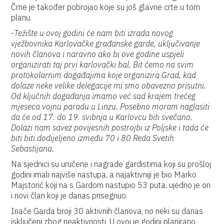
Črne je također pobrojao koje su još glavne crte u tom
planu.
-
Težište u ovoj godini će nam biti izrada novog
vježbovnika Karlovačke građanske garde, uključivanje
novih članova i naravno ako bi ove godine uspjeli
organizirati taj prvi karlovački bal. Bit ćemo na svim
protokolarnim događajima koje organizira Grad, kad
dolaze neke velike delegacije mi smo obavezno prisutni.
Od ključnih događanja imamo već sad krajem trećeg
mjeseca vojnu paradu u Linzu. Posebno moram naglasiti
da će od 17. do 19. svibnja u Karlovcu biti svečano.
Dolazi nam savez povijesnih postrojbi iz Poljske i tada će
biti biti dodijeljeno između 70 i 80 Reda Svetih
Sebastijana.
Na sjednici su uručene i nagrade gardistima koji su prošloj
godini imali najviše nastupa, a najaktivniji je bio Marko
Majstorić koji na s Gardom nastupio 53 puta, ujedno je on
i novi član koji je danas prisegnuo.
Inače Garda broji 30 aktivnih članova, no neki su danas
isključeni zbog neaktivnosti. U ovoj je godini planirano