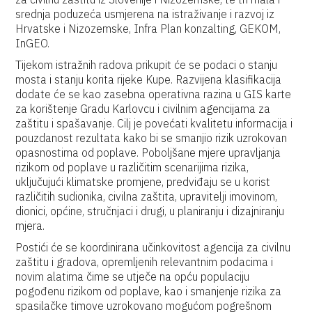
srednja poduzeća usmjerena na istraživanje i razvoj iz
Hrvatske i Nizozemske, Infra Plan konzalting, GEKOM,
InGEO.
Tijekom istražnih radova prikupit će se podaci o stanju
mosta i stanju korita rijeke Kupe. Razvijena klasifikacija
dodate će se kao zasebna operativna razina u GIS karte
za korištenje Gradu Karlovcu i civilnim agencijama za
zaštitu i spašavanje. Cilj je povećati kvalitetu informacija i
pouzdanost rezultata kako bi se smanjio rizik uzrokovan
opasnostima od poplave. Poboljšane mjere upravljanja
rizikom od poplave u različitim scenarijima rizika,
uključujući klimatske promjene, predviđaju se u korist
različitih sudionika, civilna zaštita, upravitelji imovinom,
dionici, općine, stručnjaci i drugi, u planiranju i dizajniranju
mjera.
Postići će se koordinirana učinkovitost agencija za civilnu
zaštitu i gradova, opremljenih relevantnim podacima i
novim alatima čime se utječe na opću populaciju
pogođenu rizikom od poplave, kao i smanjenje rizika za
spasilačke timove uzrokovano mogućom pogrešnom