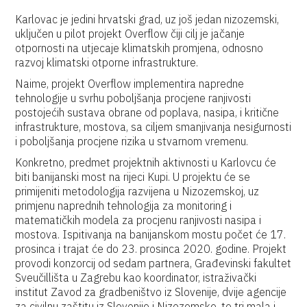
Karlovac je jedini hrvatski grad, uz još jedan nizozemski,
uključen u pilot projekt Overflow čiji cilj je jačanje
otpornosti na utjecaje klimatskih promjena, odnosno
razvoj klimatski otporne infrastrukture.
Naime, projekt Overflow implementira napredne
tehnologije u svrhu poboljšanja procjene ranjivosti
postojećih sustava obrane od poplava, nasipa, i kritične
infrastrukture, mostova, sa ciljem smanjivanja nesigurnosti
i poboljšanja procjene rizika u stvarnom vremenu.
Konkretno, predmet projektnih aktivnosti u Karlovcu će
biti banijanski most na rijeci Kupi. U projektu će se
primijeniti metodologija razvijena u Nizozemskoj, uz
primjenu naprednih tehnologija za monitoring i
matematičkih modela za procjenu ranjivosti nasipa i
mostova. Ispitivanja na banijanskom mostu počet će 17.
prosinca i trajat će do 23. prosinca 2020. godine. Projekt
provodi konzorcij od sedam partnera, Građevinski fakultet
Sveučillišta u Zagrebu kao koordinator, istraživački
institut Zavod za gradbeništvo iz Slovenije, dvije agencije
za civilnu zaštitu iz Slovenije i Nizozemske, te tri mala i