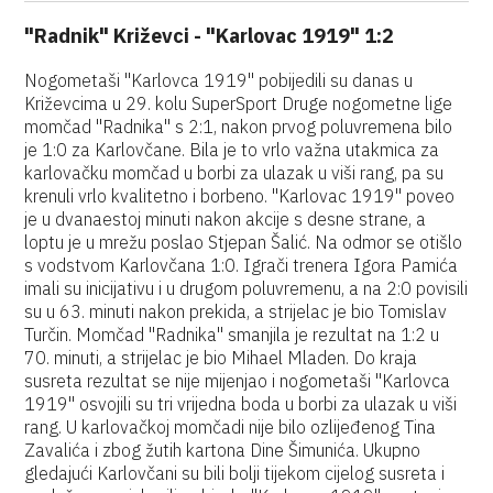
"Radnik" Križevci - "Karlovac 1919" 1:2
Nogometaši "Karlovca 1919" pobijedili su danas u
Križevcima u 29. kolu SuperSport Druge nogometne lige
momčad "Radnika" s 2:1, nakon prvog poluvremena bilo
je 1:0 za Karlovčane. Bila je to vrlo važna utakmica za
karlovačku momčad u borbi za ulazak u viši rang, pa su
krenuli vrlo kvalitetno i borbeno. "Karlovac 1919" poveo
je u dvanaestoj minuti nakon akcije s desne strane, a
loptu je u mrežu poslao Stjepan Šalić. Na odmor se otišlo
s vodstvom Karlovčana 1:0. Igrači trenera Igora Pamića
imali su inicijativu i u drugom poluvremenu, a na 2:0 povisili
su u 63. minuti nakon prekida, a strijelac je bio Tomislav
Turčin. Momčad "Radnika" smanjila je rezultat na 1:2 u
70. minuti, a strijelac je bio Mihael Mladen. Do kraja
susreta rezultat se nije mijenjao i nogometaši "Karlovca
1919" osvojili su tri vrijedna boda u borbi za ulazak u viši
rang. U karlovačkoj momčadi nije bilo ozlijeđenog Tina
Zavalića i zbog žutih kartona Dine Šimunića. Ukupno
gledajući Karlovčani su bili bolji tijekom cijelog susreta i