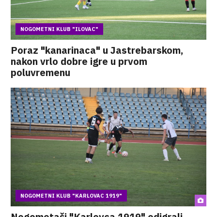
NOGOMETNI KLUB "ILOVAC"
Poraz "kanarinaca" u Jastrebarskom,
nakon vrlo dobre igre u prvom
poluvremenu
NOGOMETNI KLUB "KARLOVAC 1919"
Nogometaši "Karlovca 1919" odigrali