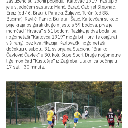
zasluženo su izborili pobjedu. "Karlovac 1919" nastupio
je u sljedećem sastavu: Marić, Barać, Gabrijel Stepinac,
Ereiz (od 46. Braun), Paracki, Žuljević, Turčin (od 88.
Budimir), Ravlić, Pamić, Buneta i Šalić. Karlovčani su kolo
prije kraja osigurali drugo mjesto s 59 bodova, prva je
momčad "Hrvaca" s 61 bodom. Razlika je dva boda, pa
nogometaši "Karlovca 1919" mogu biti i prvi te osigurati
viši rang i bez kvalifikacija. Karlovački nogometaši
dočekuju u subotu, 31. svibnja na Stadionu "Branko
Čavlović Čavlek" u 30. kolu SuperSport Druge nogometne
lige momčad "Kustošije" iz Zagreba. Utakmica počinje u
17 sati i 30 minuta.