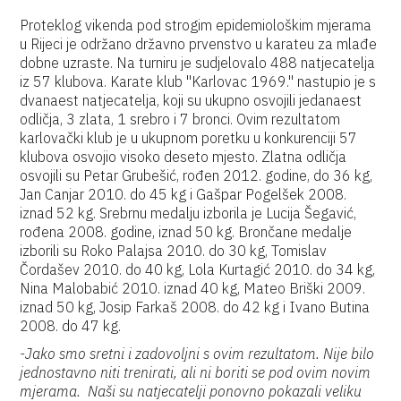
Proteklog vikenda pod strogim epidemiološkim mjerama
u Rijeci je održano državno prvenstvo u karateu za mlađe
dobne uzraste. Na turniru je sudjelovalo 488 natjecatelja
iz 57 klubova. Karate klub "Karlovac 1969." nastupio je s
dvanaest natjecatelja, koji su ukupno osvojili jedanaest
odličja, 3 zlata, 1 srebro i 7 bronci. Ovim rezultatom
karlovački klub je u ukupnom poretku u konkurenciji 57
klubova osvojio visoko deseto mjesto. Zlatna odličja
osvojili su Petar Grubešić, rođen 2012. godine, do 36 kg,
Jan Canjar 2010. do 45 kg i Gašpar Pogelšek 2008.
iznad 52 kg. Srebrnu medalju izborila je Lucija Šegavić,
rođena 2008. godine, iznad 50 kg. Brončane medalje
izborili su Roko Palajsa 2010. do 30 kg, Tomislav
Čordašev 2010. do 40 kg, Lola Kurtagić 2010. do 34 kg,
Nina Malobabić 2010. iznad 40 kg, Mateo Briški 2009.
iznad 50 kg, Josip Farkaš 2008. do 42 kg i Ivano Butina
2008. do 47 kg.
-Jako smo sretni i zadovoljni s ovim rezultatom. Nije bilo
jednostavno niti trenirati, ali ni boriti se pod ovim novim
mjerama. Naši su natjecatelji ponovno pokazali veliku