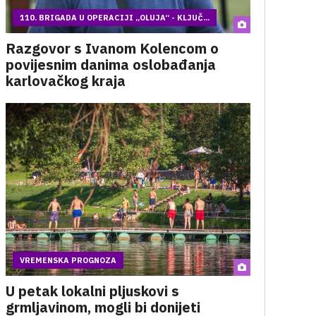
110. BRIGADA U OPERACIJI „OLUJA“ - KLJUČ...
Razgovor s Ivanom Kolencom o
povijesnim danima oslobađanja
karlovačkog kraja
VREMENSKA PROGNOZA
U petak lokalni pljuskovi s
grmljavinom, mogli bi donijeti