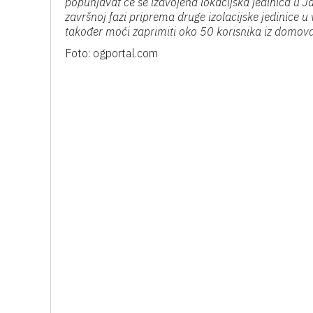
popunjavat će se izdvojena lokacijska jedinica u J
završnoj fazi priprema druge izolacijske jedinice 
također moći zaprimiti oko 50 korisnika iz domova
Foto: ogportal.com