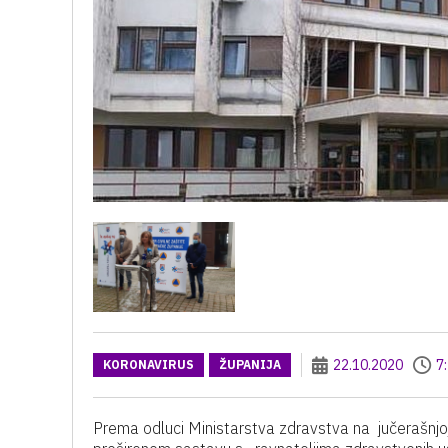
22.10.2020
7
KORONAVIRUS
ŽUPANIJA
Prema odluci Ministarstva zdravstva na jučerašnjoj 