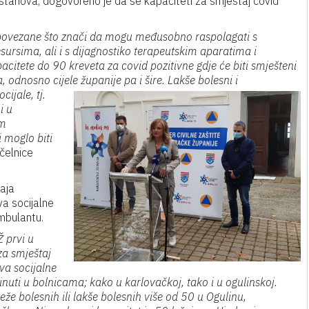
tanova, dogovoreno je da se kapaciteti za smještaj covid
o povezane što znači da mogu međusobno raspolagati s
sursima, ali i s dijagnostiko terapeutskim aparatima i
citete do 90 kreveta za covid pozitivne gdje će biti smješteni
va, odnosno cijele
županije pa i šire. Lakše bolesni i
cijale, tj.
i u
om
i moglo biti
elnice
taja
va socijalne
ambulantu.
 prvi u
za smještaj
va socijalne
zbrinuti u bolnicama; kako u karlovačkoj, tako i u ogulinskoj.
že bolesnih ili lakše bolesnih više od 50 u Ogulinu,