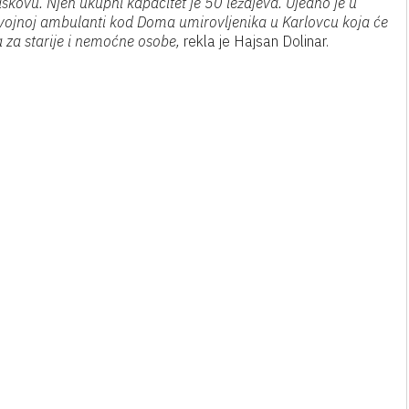
aškovu. Njen ukupni kapacitet je 50 ležajeva. Ujedno je u
u vojnoj ambulanti kod Doma umirovljenika u Karlovcu koja će
 za starije i nemoćne osobe,
rekla je Hajsan Dolinar.