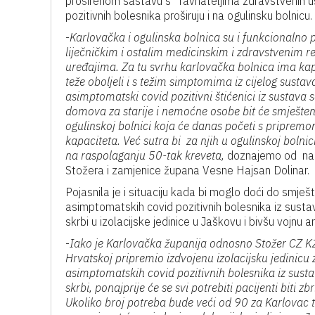
proširenom sastavu s ravnateljima zdravstvenih us
pozitivnih bolesnika proširuju i na ogulinsku bolnicu.
-
Karlovačka i ogulinska bolnica su i funkcionaln
liječničkim i ostalim medicinskim i zdravstvenim re
uređajima. Za tu svrhu karlovačka bolnica ima kapa
teže oboljeli i s težim simptomima iz cijelog susta
asimptomatski covid pozitivni štićenici iz sustava so
domova za starije i nemoćne osobe bit će smješten
ogulinskoj bolnici koja će danas početi s priprem
kapaciteta. Već sutra bi za njih u ogulinskoj bolnic
na raspolaganju 50-tak kreveta,
doznajemo od nač
Stožera i zamjenice župana Vesne Hajsan Dolinar.
Pojasnila je i situaciju kada bi moglo doći do smješ
asimptomatskih covid pozitivnih bolesnika iz susta
skrbi u izolacijske jedinice u Jaškovu i bivšu vojnu 
-
Iako je Karlovačka županija odnosno Stožer CZ KŽ
Hrvatskoj pripremio izdvojenu izolacijsku jedinicu 
asimptomatskih covid pozitivnih bolesnika iz susta
skrbi, ponajprije će se svi potrebiti pacijenti biti 
Ukoliko broj potreba bude veći od 90 za Karlovac te