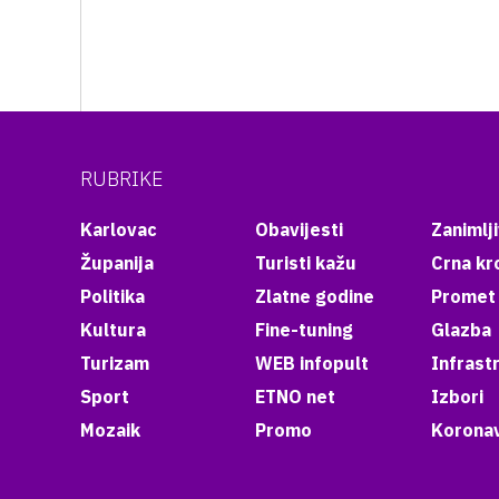
RUBRIKE
Karlovac
Obavijesti
Zanimlji
Županija
Turisti kažu
Crna kr
Politika
Zlatne godine
Promet
Kultura
Fine-tuning
Glazba
Turizam
WEB infopult
Infrast
Sport
ETNO net
Izbori
Mozaik
Promo
Koronav