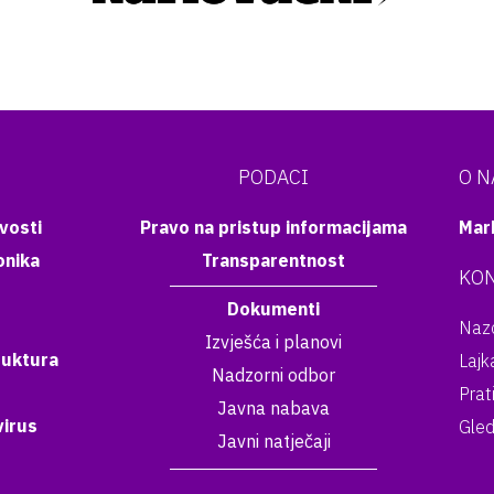
PODACI
O 
vosti
Pravo na pristup informacijama
Mar
onika
Transparentnost
KON
Dokumenti
Nazo
Izvješća i planovi
ruktura
Lajk
Nadzorni odbor
Prat
Javna nabava
irus
Gled
Javni natječaji