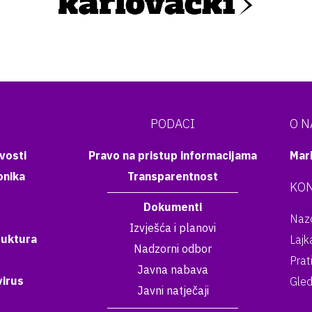
PODACI
O 
vosti
Pravo na pristup informacijama
Mar
onika
Transparentnost
KON
Dokumenti
Nazo
Izvješća i planovi
ruktura
Lajk
Nadzorni odbor
Prat
Javna nabava
irus
Gled
Javni natječaji