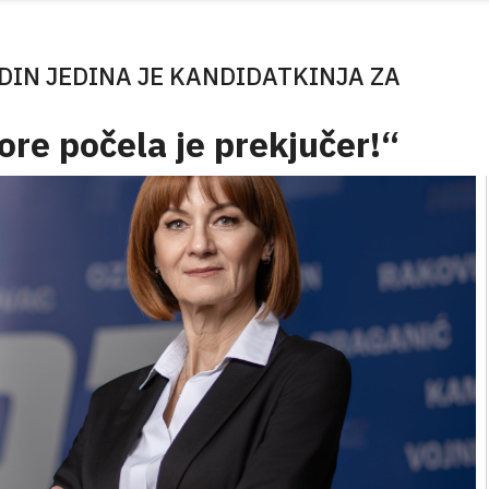
IN JEDINA JE KANDIDATKINJA ZA
re počela je prekjučer!“