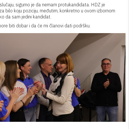
lučaju, sigurno je da nemam protukandidata. HDZ je
za bilo koju poziciju, međutim, konkretno u ovom izbornom
ako da sam jedini kandidat.
e biti dobar i da će mi članovi dati podršku.