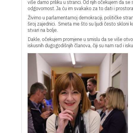
više damo priliku u stranci. Od njih očekujem da se 
odgovornost. Ja ću im svakako za to dati i prostora i
Živimo u parlamentarnoj demokraciji, političke stra
široj zajednici. Smeta me što su ljudi često skloni kr
stvari na bolje.
Dakle, očekujem promjene u smislu da se više otvo
iskusnih dugogodišnjih članova, čiji su nam rad i isk