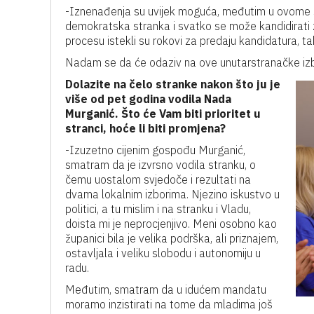
-Iznenađenja su uvijek moguća, međutim u ovome s
demokratska stranka i svatko se može kandidirati 
procesu istekli su rokovi za predaju kandidatura, t
Nadam se da će odaziv na ove unutarstranačke izbor
Dolazite na čelo stranke nakon što ju je
više od pet godina vodila Nada
Murganić. Što će Vam biti prioritet u
stranci, hoće li biti promjena?
-Izuzetno cijenim gospođu Murganić,
smatram da je izvrsno vodila stranku, o
čemu uostalom svjedoče i rezultati na
dvama lokalnim izborima. Njezino iskustvo u
politici, a tu mislim i na stranku i Vladu,
doista mi je neprocjenjivo. Meni osobno kao
županici bila je velika podrška, ali priznajem,
ostavljala i veliku slobodu i autonomiju u
radu.
Međutim, smatram da u idućem mandatu
moramo inzistirati na tome da mladima još