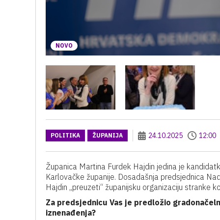
NOVO
24.10.2025
12:00
POLITIKA
ŽUPANIJA
Županica Martina Furdek Hajdin jedina je kandidat
Karlovačke županije. Dosadašnja predsjednica Nada
Hajdin „preuzeti“ županijsku organizaciju stranke ko
Za predsjednicu Vas je predložio gradonačelnik
iznenađenja?