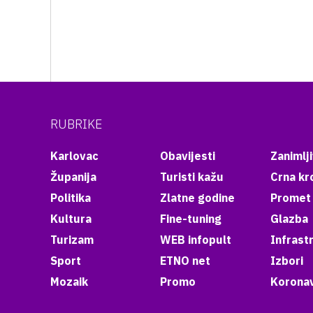
RUBRIKE
Karlovac
Obavijesti
Zanimlji
Županija
Turisti kažu
Crna kr
Politika
Zlatne godine
Promet
Kultura
Fine-tuning
Glazba
Turizam
WEB infopult
Infrast
Sport
ETNO net
Izbori
Mozaik
Promo
Koronav