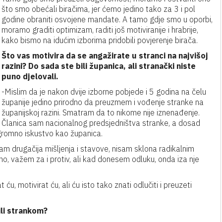
što smo obećali biračima, jer ćemo jedino tako za 3 i pol
godine obraniti osvojene mandate. A tamo gdje smo u oporbi,
moramo graditi optimizam, raditi još motiviranije i hrabrije,
kako bismo na idućim izborima pridobili povjerenje birača.
Što vas motivira da se angažirate u stranci na najvišoj
razini? Do sada ste bili županica, ali stranački niste
puno djelovali.
-Mislim da je nakon dvije izborne pobjede i 5 godina na čelu
županije jedino prirodno da preuzmem i vođenje stranke na
županijskoj razini. Smatram da to nikome nije iznenađenje.
Članica sam nacionalnog predsjedništva stranke, a dosad
ogromno iskustvo kao županica.
ćam drugačija mišljenja i stavove, nisam sklona radikalnim
, važem za i protiv, ali kad donesem odluku, onda iza nje
u, motivirat ću, ali ću isto tako znati odlučiti i preuzeti
ili strankom?