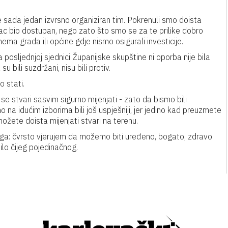
je sada jedan izvrsno organiziran tim. Pokrenuli smo doista
vac bio dostupan, nego zato što smo se za te prilike dobro
 nema grada ili općine gdje nismo osigurali investicije.
posljednjoj sjednici Županijske skupštine ni oporba nije bila
 bili suzdržani, nisu bili protiv.
 stati.
se stvari sasvim sigurno mijenjati - zato da bismo bili
smo na idućim izborima bili još uspješniji, jer jedino kad preuzmete
ožete doista mijenjati stvari na terenu.
ga: čvrsto vjerujem da možemo biti uređeno, bogato, zdravo
bilo čijeg pojedinačnog.