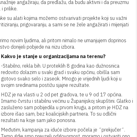
snažnije angažiraju, da predlažu, da budu aktivni i da preuzmu
 prilike.
nke su alati kojima možemo ostvarivati projekte koji su važni
itiziranju, prigovaranju, a sami se ne žele angažirati i mijenjati
rimo novim ljudima, ali pritom nimalo ne umanjujem doprinos
ustvo donijeli pobjede na nizu izbora.
Kakvo je stanje u organizacijama na terenu?
-Stabilno, rekla bih. U proteklih 8 godina kao dužnosnica
redovito dolazim u svaki grad i svaku općinu, obišla sam
gotovo svako selo i zaseok. Mnogo je vrijednih ljudi koji u
svojim sredinama postižu sjajne rezultate.
HDZ je na vlasti u 2 od pet gradova, te u 9 od 17 općina.
Imamo čvrstu i stabilnu većinu u Županijskoj skupštini. Glatko i
zasluženo sam pobijedila u prvom krugu, a pritom je HDZ na
izbore išao sam, bez koalicijskih partnera. To su odlični
rezultati na koje sam jako ponosna.
Međutim, kampanja za iduće izbore počela je ˝prekjučer˝.
Tamo gdje smo preuzeli odgovornost, moramo i ostvariti ono