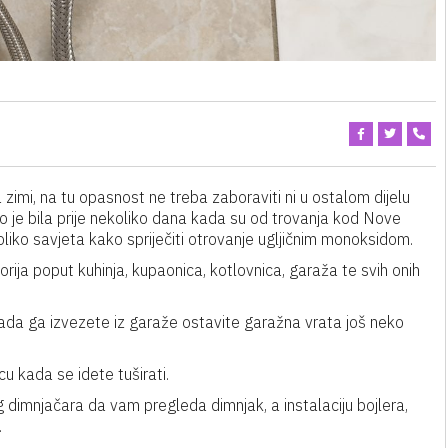
imi, na tu opasnost ne treba zaboraviti ni u ostalom dijelu
o je bila prije nekoliko dana kada su od trovanja kod Nove
liko savjeta kako spriječiti otrovanje ugljičnim monoksidom.
rija poput kuhinja, kupaonica, kotlovnica, garaža te svih onih
 kada ga izvezete iz garaže ostavite garažna vrata još neko
cu kada se idete tuširati.
imnjačara da vam pregleda dimnjak, a instalaciju bojlera,
.