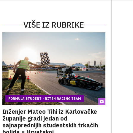
VIŠE IZ RUBRIKE
FORMULA STUDENT - RITEH RACING TEAM
Inženjer Mateo Tihi iz Karlovačke
županije gradi jedan od
najnaprednijih studentskih trkaćih
bolida u Hrvatskoj