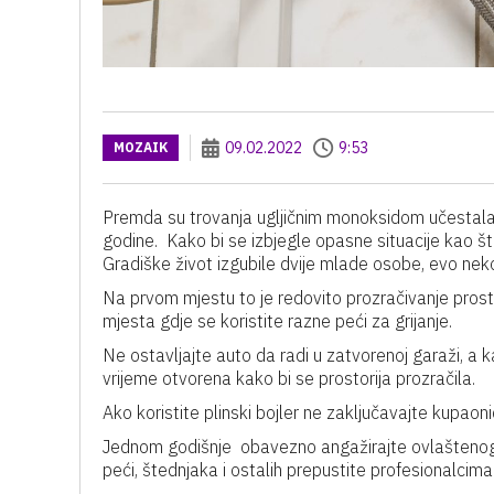
09.02.2022
9:53
MOZAIK
Premda su trovanja ugljičnim monoksidom učestala z
godine. Kako bi se izbjegle opasne situacije kao št
Gradiške život izgubile dvije mlade osobe, evo neko
Na prvom mjestu to je redovito prozračivanje prosto
mjesta gdje se koristite razne peći za grijanje.
Ne ostavljajte auto da radi u zatvorenoj garaži, a
vrijeme otvorena kako bi se prostorija prozračila.
Ako koristite plinski bojler ne zaključavajte kupaoni
Jednom godišnje obavezno angažirajte ovlaštenog d
peći, štednjaka i ostalih prepustite profesionalcima