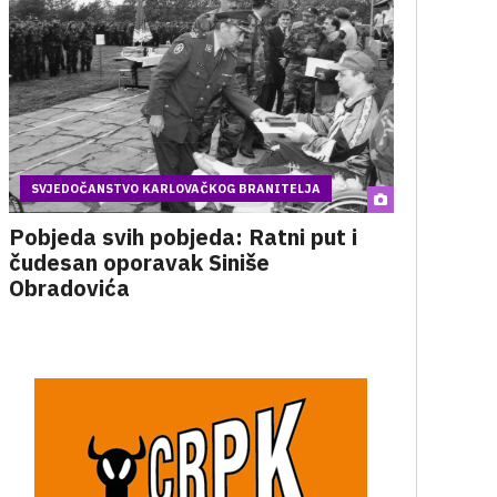
SVJEDOČANSTVO KARLOVAČKOG BRANITELJA
Pobjeda svih pobjeda: Ratni put i
čudesan oporavak Siniše
Obradovića