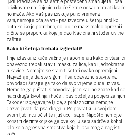
ljudi. Predlaže se da šetnje postepeno smanjujete i psa
privikavate na činjenicu da će šetnje odsada trajati kraće
no inače. Ako Vaš pas iziskuje puno vremena
vani, nemojte očajavati - psa izvedite u šetnju onoliko
puta koliko je potrebno, no budite maksimalno oprezni i
držite se preporuka koje je dao Nacionalni stožer civilne
zaštite.
Kako bi šetnja trebala izgledati?
Prije izlaska iz kuće važno je napomenuti kako bi vlasnici
obavezno trebali staviti masku za lice, kao i jednokratne
rukavice. Nemojte se sramiti šetati ovako opremljeni.
Najvažnije je da ste sigurni. Psa obavezno stavite na
povodac i šetajte ga tako da svo vrijeme bude uz vas.
Nemojte ga puštati s povodca, jer nikad ne znate kad će
naići druga životinja i hoće li pas poželjeti pobjeći za njom.
Također izbjegavajte ljude, a prolaznicima nemojte
dozvoljavati da psa dragaju. Po povratku u svoj dom
svom ljubimcu očistite njuškicu i šape. Nipošto nemojte
koristiti dezinfekcijske gelove koji u sebi sadrže alkohol ili
bilo koja agresivna sredstva koja bi psu mogla nagristi
kožu.