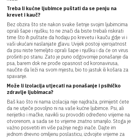
Treba li kućne ljubimce puštati da se penju na
krevet i kauč?
Bez obzira što ste nakon svake šetnje svojim ljubimcima
oprali šape i njušku, to ne znači da biste trebali riskirati
time što ih puštate da hodaju po krevetu i kauču gdje vi i
vaši ukućani naslanjate glavu. Uvijek postoji vjerojatnost
da psu niste temeljito oprali šape i njušku i da će on virus
proširiti po stanu. Zato je puno odgovornije ponašanje da
psa, barem dok ne prođe opasnost od koronavirusa,
naučite da leži na svom mjestu, bio to jastuk ili košara za
spavanje.
Može li izolacija utjecati na ponašanje i psihičko
zdravlje ljubimaca?
Baš kao što ni nama izolacija nije najdraža, primijetit ćete
da ne utječe povoljno ni na vaše kućne ljubimce. Psi, ali
nerijetko i mačke, navikli su provoditi određeno vrijeme na
otvorenom, a sada se to vrijeme znatno smanjilo. Stoga je
važno posvetiti im više pažnje nego inače. Dajte im
jednom dnevno omiljenu poslasticu, izdvojite vrijeme za