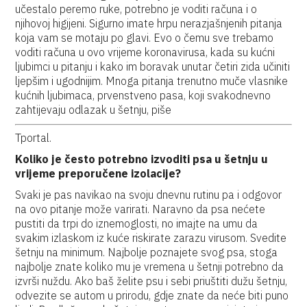
učestalo peremo ruke, potrebno je voditi računa i o
njihovoj higijeni. Sigurno imate hrpu nerazjašnjenih pitanja
koja vam se motaju po glavi. Evo o čemu sve trebamo
voditi računa u ovo vrijeme koronavirusa, kada su kućni
ljubimci u pitanju i kako im boravak unutar četiri zida učiniti
ljepšim i ugodnijim. Mnoga pitanja trenutno muče vlasnike
kućnih ljubimaca, prvenstveno pasa, koji svakodnevno
zahtijevaju odlazak u šetnju, piše
Tportal.
Koliko je često potrebno izvoditi psa u šetnju u
vrijeme preporučene izolacije?
Svaki je pas navikao na svoju dnevnu rutinu pa i odgovor
na ovo pitanje može varirati. Naravno da psa nećete
pustiti da trpi do iznemoglosti, no imajte na umu da
svakim izlaskom iz kuće riskirate zarazu virusom. Svedite
šetnju na minimum. Najbolje poznajete svog psa, stoga
najbolje znate koliko mu je vremena u šetnji potrebno da
izvrši nuždu. Ako baš želite psu i sebi priuštiti dužu šetnju,
odvezite se autom u prirodu, gdje znate da neće biti puno