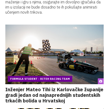
maženje i igru s njima, osigurajte im dovoljno igračaka da
im u izolaciji ne bude dosadno te ih pokušajte animirati
učenjem novih trikova.
FORMULA STUDENT - RITEH RACING TEAM
Inženjer Mateo Tihi iz Karlovačke županije
gradi jedan od najnaprednijih studentskih
trkaćih bolida u Hrvatskoj