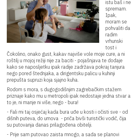
istu baš i ne
spremam.
Ipak,
moram se
pohvaliti da
radim
vrhunski
tost i
Čokolino, onako gust, kakav najviše vole moje cure, a ni
roštilj u mojoj režiji nije za baciti - pojašnjava te dodaje
kako se naposljetku ipak radije zadržava pokraj tanjura
nego pored štednjaka, a dirigentsku palicu u kuhinji
prepušta supruzi koja sjajno kuha.
Rodom s mora, s dugogodišnjim zagrebačkim stažem
priznaje kako mu u metropoli ipak nedostaje jedna stvar a
to je, ni manje ni više, nego - bura!
- Fali mi taj osjećaj kada bura uđe u kosti i očisti sve - od
dišnih puteva, do umova - priča bivši turistički vodič, čija
su putovanja danas prilagođena obitelji.
- Prije sam putovao zaista mnogo, a sada se planovi