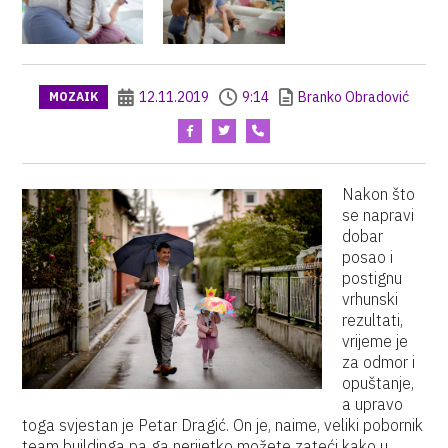
12.11.2019
9:14
Branko Obradović
MOZAIK
Nakon što
se napravi
dobar
posao i
postignu
vrhunski
rezultati,
vrijeme je
za odmor i
opuštanje,
a upravo
toga svjestan je Petar Dragić. On je, naime, veliki pobornik
team buildinga pa ga nerijetko možete zateći kako u