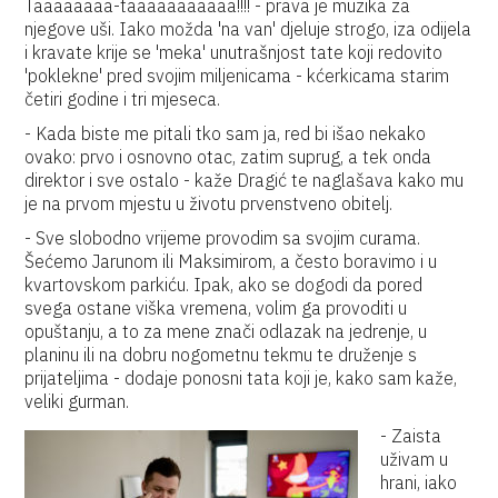
Taaaaaaaa-taaaaaaaaaaa!!!! - prava je muzika za
njegove uši. Iako možda 'na van' djeluje strogo, iza odijela
i kravate krije se 'meka' unutrašnjost tate koji redovito
'poklekne' pred svojim miljenicama - kćerkicama starim
četiri godine i tri mjeseca.
- Kada biste me pitali tko sam ja, red bi išao nekako
ovako: prvo i osnovno otac, zatim suprug, a tek onda
direktor i sve ostalo - kaže Dragić te naglašava kako mu
je na prvom mjestu u životu prvenstveno obitelj.
- Sve slobodno vrijeme provodim sa svojim curama.
Šećemo Jarunom ili Maksimirom, a često boravimo i u
kvartovskom parkiću. Ipak, ako se dogodi da pored
svega ostane viška vremena, volim ga provoditi u
opuštanju, a to za mene znači odlazak na jedrenje, u
planinu ili na dobru nogometnu tekmu te druženje s
prijateljima - dodaje ponosni tata koji je, kako sam kaže,
veliki gurman.
- Zaista
uživam u
hrani, iako