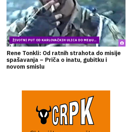
ŽIVOTNI PUT OD KARLOVAČKIH ULICA DO MEĐU...
Rene Tonkli: Od ratnih strahota do misije
spašavanja – Priča o inatu, gubitku i
novom smislu