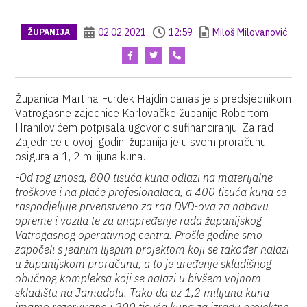
02.02.2021
12:59
Miloš Milovanović
ŽUPANIJA
Županica Martina Furdek Hajdin danas je s predsjednikom
Vatrogasne zajednice Karlovačke županije Robertom
Hranilovićem potpisala ugovor o sufinanciranju. Za rad
Zajednice u ovoj godini županija je u svom proračunu
osigurala 1, 2 milijuna kuna.
-
Od tog iznosa, 800 tisuća kuna odlazi na materijalne
troškove i na plaće profesionalaca, a 400 tisuća kuna se
raspodjeljuje prvenstveno za rad DVD-ova za nabavu
opreme i vozila te za unapređenje rada županijskog
Vatrogasnog operativnog centra. Prošle godine smo
započeli s jednim lijepim projektom koji se također nalazi
u županijskom proračunu, a to je uređenje skladišnog
obučnog kompleksa koji se nalazi u bivšem vojnom
skladištu na Jamadolu. Tako da uz 1,2 milijuna kuna