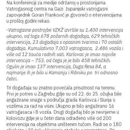
Na konferenciji za medije održanoj u prostorijama
Vatrogasnog centra na Gazi županijski vatrogasni
zapovjednik Goran Franković je govoreći o intervencijama
u prošloj godini rekao.
-
Vatrogasne postrojbe VZKŽ izvršile su 1.400 intervencija
ukupno, od toga 678 požarnih događaja, 629 tehničkih
intervencija, 23 događaja s opasnim tvarima i 70 ostalih
događaja. Kumulativno 7.003 vatrogasca, 2.486 vozila i
više od 12 tisuća radnih sati. Karlovac je imao najviše
intervencija – 753, od čega je je bilo 458 tehničkih.
Ogulin je imao 137 intervencija, Duga Resa 84, a
najmanje ih je bilo u Kamanju i Ribniku po tri odnosno
četiri.
Tri događaja su znatno povećala prisutnost na terenu.
Prvi je potres u Zagrebu gdje su od 22. do 25. ožujka bile
angažirane snage s područja grada Karlovca i Slunja s
vozilima za rad na visini. Ukupno je bilo angažirano 16
vatrogasaca i 8 vozila. Drugi događaj bilo je nevrijeme u
kolovozu gdje je u četiri dana odrađeno više od 200
intervencija na objektima uništenim tučom. Radi se o 180