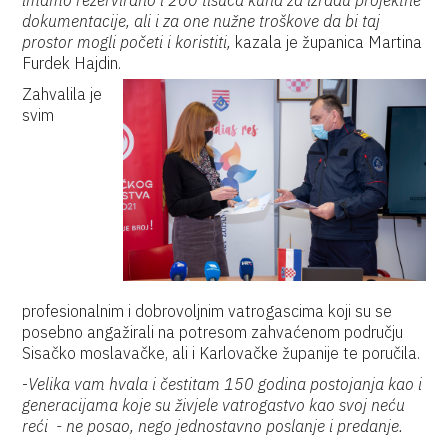
imamo rezervirano i 200 tisuća kuna za izradu projektne
dokumentacije, ali i za one nužne troškove da bi taj
prostor mogli početi i koristiti,
kazala je županica Martina
Furdek Hajdin.
Zahvalila je
svim
profesionalnim i dobrovoljnim vatrogascima koji su se
posebno angažirali na potresom zahvaćenom području
Sisačko moslavačke, ali i Karlovačke županije te poručila.
-
Velika vam hvala i čestitam 150 godina postojanja kao i
generacijama koje su živjele vatrogastvo kao svoj neću
reći - ne posao, nego jednostavno poslanje i predanje.