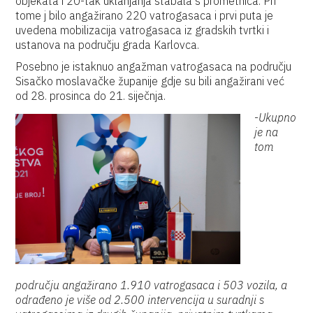
objekata i 20-tak uklanjanja stabala s prometnica. Pri
tome j bilo angažirano 220 vatrogasaca i prvi puta je
uvedena mobilizacija vatrogasaca iz gradskih tvrtki i
ustanova na području grada Karlovca.
Posebno je istaknuo angažman vatrogasaca na području
Sisačko moslavačke županije gdje su bili angažirani već
od 28. prosinca do 21. siječnja.
-
Ukupno
je na
tom
području angažirano 1.910 vatrogasaca i 503 vozila, a
odrađeno je više od 2.500 intervencija u suradnji s