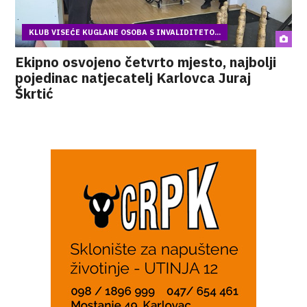
KLUB VISEĆE KUGLANE OSOBA S INVALIDITETO...
Ekipno osvojeno četvrto mjesto, najbolji
pojedinac natjecatelj Karlovca Juraj
Škrtić