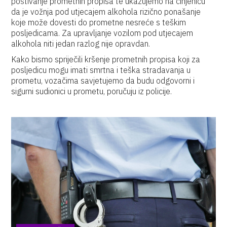
poštivanje prometnih propisa te ukazujemo na činjenicu
da je vožnja pod utjecajem alkohola rizično ponašanje
koje može dovesti do prometne nesreće s teškim
posljedicama. Za upravljanje vozilom pod utjecajem
alkohola niti jedan razlog nije opravdan.
Kako bismo spriječili kršenje prometnih propisa koji za
posljedicu mogu imati smrtna i teška stradavanja u
prometu, vozačima savjetujemo da budu odgovorni i
sigurni sudionici u prometu, poručuju iz policije.