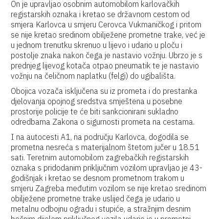
On je upravljao osobnim automobilom karlovačkih
registarskih oznaka i kretao se državnom cestom od
smjera Karlovca u smjeru Cerovca Vukmaničkog i pritom
se nije kretao sredinom obilježene prometne trake, već je
u jednom trenutku skrenuo u lijevo i udario u ploču i
postolje znaka nakon čega je nastavio vožnju. Ubrzo je s
prednjeg lijevog kotača otpao pneumatik te je nastavio
vožnju na čeličnom naplatku (felgi) do ugibališta.
Obojica vozača isključena su iz prometa i do prestanka
djelovanja opojnog sredstva smještena u posebne
prostorije policije te će biti sankcionirani sukladno
odredbama Zakona o sigurnosti prometa na cestama.
I na autocesti A1, na području Karlovca, dogodila se
prometna nesreća s materijalnom štetom jučer u 18.51
sati. Teretnim automobilom zagrebačkih registarskih
oznaka s pridodanim priključnim vozilom upravljao je 43-
godišnjak i kretao se desnom prometnom trakom u
smjeru Zagreba međutim vozilom se nije kretao sredinom
obilježene prometne trake uslijed čega je udario u
metalnu odbojnu ogradu i stupiće, a stražnjim desnim