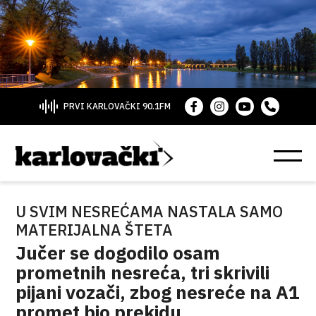
PRVI KARLOVAČKI 90.1FM
U SVIM NESREĆAMA NASTALA SAMO
MATERIJALNA ŠTETA
Jučer se dogodilo osam
prometnih nesreća, tri skrivili
pijani vozači, zbog nesreće na A1
promet bio prekidu