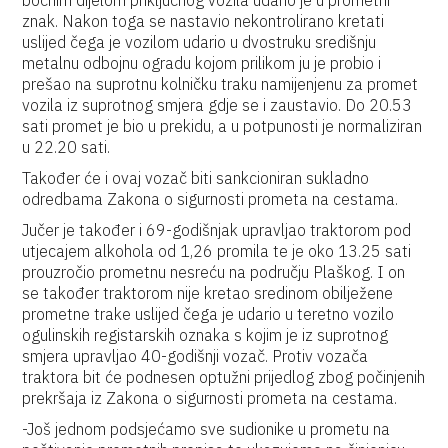
bočnim dijelom priključnog vozila udario je u prometni
znak. Nakon toga se nastavio nekontrolirano kretati
uslijed čega je vozilom udario u dvostruku središnju
metalnu odbojnu ogradu kojom prilikom ju je probio i
prešao na suprotnu kolničku traku namijenjenu za promet
vozila iz suprotnog smjera gdje se i zaustavio. Do 20.53
sati promet je bio u prekidu, a u potpunosti je normaliziran
u 22.20 sati.
Također će i ovaj vozač biti sankcioniran sukladno
odredbama Zakona o sigurnosti prometa na cestama.
Jučer je također i 69-godišnjak upravljao traktorom pod
utjecajem alkohola od 1,26 promila te je oko 13.25 sati
prouzročio prometnu nesreću na području Plaškog. I on
se također traktorom nije kretao sredinom obilježene
prometne trake uslijed čega je udario u teretno vozilo
ogulinskih registarskih oznaka s kojim je iz suprotnog
smjera upravljao 40-godišnji vozač. Protiv vozača
traktora bit će podnesen optužni prijedlog zbog počinjenih
prekršaja iz Zakona o sigurnosti prometa na cestama.
-Još jednom podsjećamo sve sudionike u prometu na