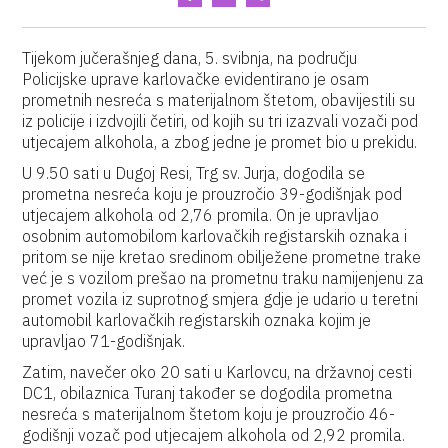
Tijekom jučerašnjeg dana, 5. svibnja, na području
Policijske uprave karlovačke evidentirano je osam
prometnih nesreća s materijalnom štetom, obavijestili su
iz policije i izdvojili četiri, od kojih su tri izazvali vozači pod
utjecajem alkohola, a zbog jedne je promet bio u prekidu.
U 9.50 sati u Dugoj Resi, Trg sv. Jurja, dogodila se
prometna nesreća koju je prouzročio 39-godišnjak pod
utjecajem alkohola od 2,76 promila. On je upravljao
osobnim automobilom karlovačkih registarskih oznaka i
pritom se nije kretao sredinom obilježene prometne trake
već je s vozilom prešao na prometnu traku namijenjenu za
promet vozila iz suprotnog smjera gdje je udario u teretni
automobil karlovačkih registarskih oznaka kojim je
upravljao 71-godišnjak.
Zatim, navečer oko 20 sati u Karlovcu, na državnoj cesti
DC1, obilaznica Turanj također se dogodila prometna
nesreća s materijalnom štetom koju je prouzročio 46-
godišnji vozač pod utjecajem alkohola od 2,92 promila.