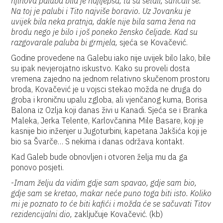
njihova paluba bila je najljepša, tu su šetali, sunčali se.
Na toj je palubi i Tito najviše boravio. Uz Jovanku je
uvijek bila neka pratnja, dakle nije bila sama žena na
brodu nego je bilo i još poneko žensko čeljade. Kad su
razgovarale paluba bi grmjela,
sjeća se Kovačević.
Godine provedene na Galebu iako nije uvijek bilo lako, bile
su ipak nevjerojatno iskustvo. Kako su proveli dosta
vremena zajedno na jednom relativno skučenom prostoru
broda, Kovačević je u vojsci stekao možda ne druga do
groba i kroničnu upalu zgloba, ali vjenčanog kuma, Borisa
Balona iz Ozlja koji danas živi u Kanadi. Sjeća se i Branka
Maleka, Jerka Telente, Karlovčanina Mile Basare, koji je
kasnije bio inženjer u Jugoturbini, kapetana Jakšića koji je
bio sa Švarče… S nekima i danas održava kontakt.
Kad Galeb bude obnovljen i otvoren želja mu da ga
ponovo posjeti.
-
Imam želju da vidim gdje sam spavao, gdje sam bio,
gdje sam se kretao, makar neće puno toga biti isto. Koliko
mi je poznato to će biti kafići i možda će se sačuvati Titov
rezidencijalni dio,
zaključuje Kovačević. (kb)