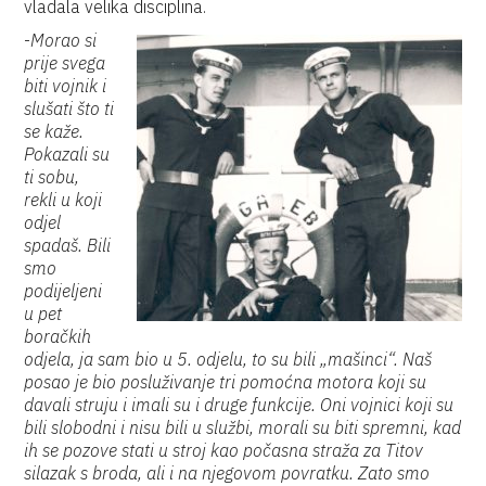
vladala velika disciplina.
-
Morao si
prije svega
biti vojnik i
slušati što ti
se kaže.
Pokazali su
ti sobu,
rekli u koji
odjel
spadaš. Bili
smo
podijeljeni
u pet
boračkih
odjela, ja sam bio u 5. odjelu, to su bili „mašinci“. Naš
posao je bio posluživanje tri pomoćna motora koji su
davali struju i imali su i druge funkcije. Oni vojnici koji su
bili slobodni i nisu bili u službi, morali su biti spremni, kad
ih se pozove stati u stroj kao počasna straža za Titov
silazak s broda, ali i na njegovom povratku. Zato smo