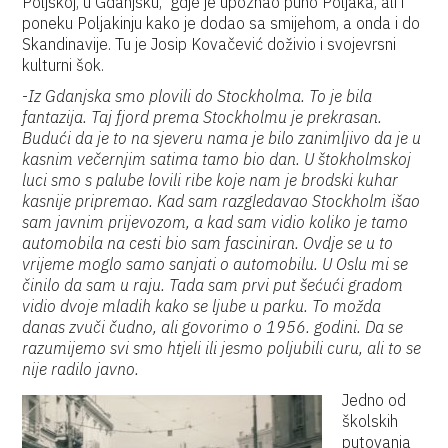
Poljskoj, u Gdanjsku, gdje je upoznao puno Poljaka, ali i
poneku Poljakinju kako je dodao sa smijehom, a onda i do
Skandinavije. Tu je Josip Kovačević doživio i svojevrsni
kulturni šok.
-
Iz Gdanjska smo plovili do Stockholma. To je bila
fantazija. Taj fjord prema Stockholmu je prekrasan.
Budući da je to na sjeveru nama je bilo zanimljivo da je u
kasnim večernjim satima tamo bio dan. U štokholmskoj
luci smo s palube lovili ribe koje nam je brodski kuhar
kasnije pripremao. Kad sam razgledavao Stockholm išao
sam javnim prijevozom, a kad sam vidio koliko je tamo
automobila na cesti bio sam fasciniran. Ovdje se u to
vrijeme moglo samo sanjati o automobilu. U Oslu mi se
činilo da sam u raju. Tada sam prvi put šećući gradom
vidio dvoje mladih kako se ljube u parku. To možda
danas zvuči čudno, ali govorimo o 1956. godini. Da se
razumijemo svi smo htjeli ili jesmo poljubili curu, ali to se
nije radilo javno.
Jedno od
školskih
putovanja