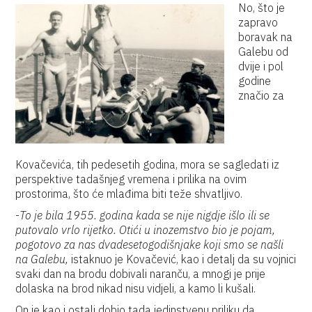
No, što je
zapravo
boravak na
Galebu od
dvije i pol
godine
značio za
Kovačevića, tih pedesetih godina, mora se sagledati iz
perspektive tadašnjeg vremena i prilika na ovim
prostorima, što će mlađima biti teže shvatljivo.
-
To je bila 1955. godina kada se nije nigdje išlo ili se
putovalo vrlo rijetko. Otići u inozemstvo bio je pojam,
pogotovo za nas dvadesetogodišnjake koji smo se našli
na Galebu,
istaknuo je Kovačević, kao i detalj da su vojnici
svaki dan na brodu dobivali naranču, a mnogi je prije
dolaska na brod nikad nisu vidjeli, a kamo li kušali.
On je kao i ostali dobio tada jedinstvenu priliku da