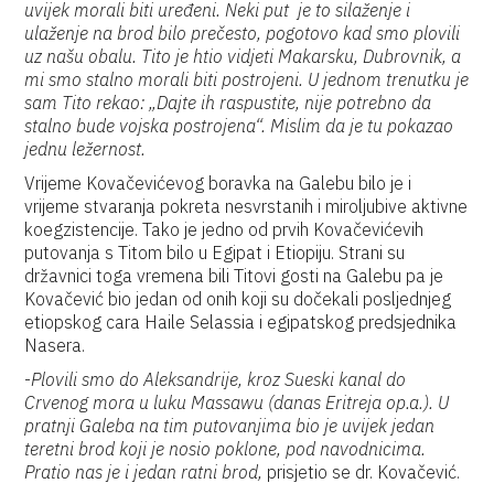
uvijek morali biti uređeni. Neki put je to silaženje i
ulaženje na brod bilo prečesto, pogotovo kad smo plovili
uz našu obalu. Tito je htio vidjeti Makarsku, Dubrovnik, a
mi smo stalno morali biti postrojeni. U jednom trenutku je
sam Tito rekao: „Dajte ih raspustite, nije potrebno da
stalno bude vojska postrojena“. Mislim da je tu pokazao
jednu ležernost.
Vrijeme Kovačevićevog boravka na Galebu bilo je i
vrijeme stvaranja pokreta nesvrstanih i miroljubive aktivne
koegzistencije. Tako je jedno od prvih Kovačevićevih
putovanja s Titom bilo u Egipat i Etiopiju. Strani su
državnici toga vremena bili Titovi gosti na Galebu pa je
Kovačević bio jedan od onih koji su dočekali posljednjeg
etiopskog cara Haile Selassia i egipatskog predsjednika
Nasera.
-
Plovili smo do Aleksandrije, kroz Sueski kanal do
Crvenog mora u luku Massawu (danas Eritreja op.a.). U
pratnji Galeba na tim putovanjima bio je uvijek jedan
teretni brod koji je nosio poklone, pod navodnicima.
Pratio nas je i jedan ratni brod,
prisjetio se dr. Kovačević.