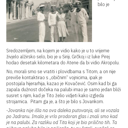
bilo je
Sredozemljem, na kojem je vidio kako je u to vrijeme
živjelo alžirsko selo, bio je u Siriji, Grčkoj i iz luke Pirej
hodao desetak kilometara do Atene da bi vidio Akropolu.
No, morali smo se vratiti i plovidbama s Titom, a on nije
previše kontaktirao s „običnim“ vojnicima, ipak je
postojala hijerarhija, kazao je Kovačević. Osim kad bi ga
zapala dužnost dočeka na palubi imao je samo jedan bliži
susret s njim, kad je Tito želio vidjeti kako izgleda
strojarnica. Pitam ga je, a što je bilo s Jovankom.
-
Jovanka nije išla na ova daleka putovanja, ali se vozala
po Jadranu. Imala je vrlo prodoran glas i znali smo kad
je na palubi. Za razliku od Tita koji je bio prilično tih. Ta