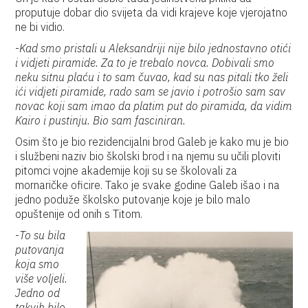
proputuje dobar dio svijeta da vidi krajeve koje vjerojatno
ne bi vidio.
-
Kad smo pristali u Aleksandriji nije bilo jednostavno otići
i vidjeti piramide. Za to je trebalo novca. Dobivali smo
neku sitnu plaću i to sam čuvao, kad su nas pitali tko želi
ići vidjeti piramide, rado sam se javio i potrošio sam sav
novac koji sam imao da platim put do piramida, da vidim
Kairo i pustinju. Bio sam fasciniran.
Osim što je bio rezidencijalni brod Galeb je kako mu je bio
i službeni naziv bio školski brod i na njemu su učili ploviti
pitomci vojne akademije koji su se školovali za
mornaričke oficire. Tako je svake godine Galeb išao i na
jedno poduže školsko putovanje koje je bilo malo
opuštenije od onih s Titom.
-
To su bila
putovanja
koja smo
više voljeli.
Jedno od
takvih bilo