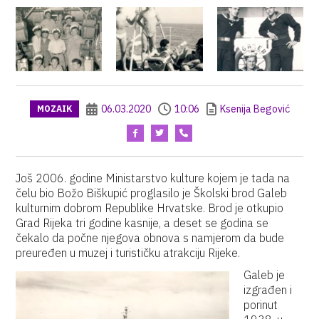
06.03.2020
10:06
Ksenija Begović
MOZAIK
Još 2006. godine Ministarstvo kulture kojem je tada na
čelu bio Božo Biškupić proglasilo je Školski brod Galeb
kulturnim dobrom Republike Hrvatske. Brod je otkupio
Grad Rijeka tri godine kasnije, a deset se godina se
čekalo da počne njegova obnova s namjerom da bude
preuređen u muzej i turističku atrakciju Rijeke.
Galeb je
izgrađen i
porinut