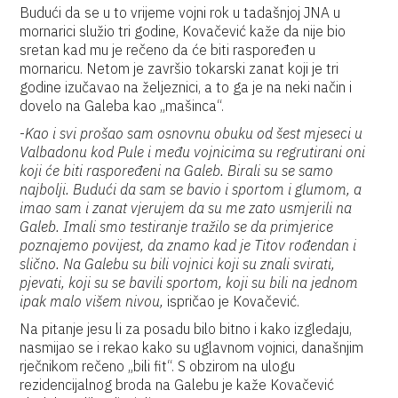
Budući da se u to vrijeme vojni rok u tadašnjoj JNA u
mornarici služio tri godine, Kovačević kaže da nije bio
sretan kad mu je rečeno da će biti raspoređen u
mornaricu. Netom je završio tokarski zanat koji je tri
godine izučavao na željeznici, a to ga je na neki način i
dovelo na Galeba kao „mašinca“.
-
Kao i svi prošao sam osnovnu obuku od šest mjeseci u
Valbadonu kod Pule i među vojnicima su regrutirani oni
koji će biti raspoređeni na Galeb. Birali su se samo
najbolji. Budući da sam se bavio i sportom i glumom, a
imao sam i zanat vjerujem da su me zato usmjerili na
Galeb. Imali smo testiranje tražilo se da primjerice
poznajemo povijest, da znamo kad je Titov rođendan i
slično. Na Galebu su bili vojnici koji su znali svirati,
pjevati, koji su se bavili sportom, koji su bili na jednom
ipak malo višem nivou,
ispričao je Kovačević.
Na pitanje jesu li za posadu bilo bitno i kako izgledaju,
nasmijao se i rekao kako su uglavnom vojnici, današnjim
rječnikom rečeno „bili fit“. S obzirom na ulogu
rezidencijalnog broda na Galebu je kaže Kovačević