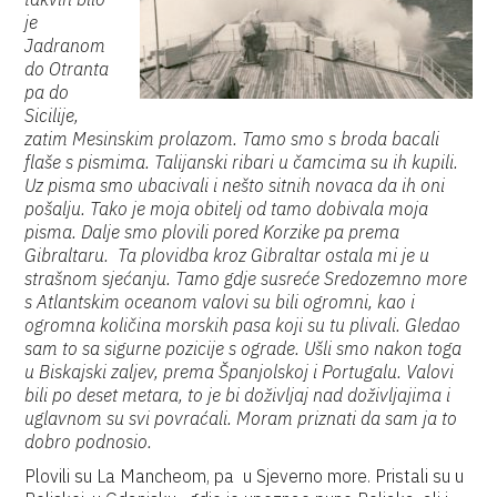
je
Jadranom
do Otranta
pa do
Sicilije,
zatim Mesinskim prolazom. Tamo smo s broda bacali
flaše s pismima. Talijanski ribari u čamcima su ih kupili.
Uz pisma smo ubacivali i nešto sitnih novaca da ih oni
pošalju. Tako je moja obitelj od tamo dobivala moja
pisma. Dalje smo plovili pored Korzike pa prema
Gibraltaru. Ta plovidba kroz Gibraltar ostala mi je u
strašnom sjećanju. Tamo gdje susreće Sredozemno more
s Atlantskim oceanom valovi su bili ogromni, kao i
ogromna količina morskih pasa koji su tu plivali. Gledao
sam to sa sigurne pozicije s ograde. Ušli smo nakon toga
u Biskajski zaljev, prema Španjolskoj i Portugalu. Valovi
bili po deset metara, to je bi doživljaj nad doživljajima i
uglavnom su svi povraćali. Moram priznati da sam ja to
dobro podnosio.
Plovili su La Mancheom, pa u Sjeverno more. Pristali su u