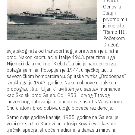
1938. u
Genovi u
Italiji i
prvotno mu
je ime bilo
“Ramb III”.
Početkom
Drugog
svjetskog rata od transportnog je pretvoren je u ratni
brod. Nakon kapitulacije Italije 1943. preuzimaju ga
Nijemci i daju mu ime “Kiebitz“, a bio je namijenjen za
polaganje mina. Potopljen je 1944. u riječkoj luci, u
savezničkom bombardiranju. Splitska tvrtka „Brodospas“
izvukla ga je 1947. godine. Nakon obnove u pulskom
brodogradilištu “Uljanik”, uvršten je u sastav mornarice
kao Školski brod Galeb. Od 1953. i prvog Titovog
inozemnog putovanja u London, na susret s Winstonom
Churchillom, brod dobiva ulogu ploveće rezidencije.
Samo dvije godine kasnije, 1955. godine na Galebu je
vojni rok služio i Karlovčanin Josip Kovačević, kasnije
liječnik, specijalist opće medicine, a danas u mirovini.