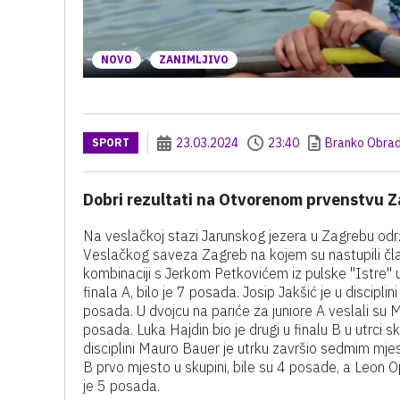
NOVO
ZANIMLJIVO
23.03.2024
23:40
Branko Obrad
SPORT
Dobri rezultati na Otvorenom prvenstvu 
Na veslačkoj stazi Jarunskog jezera u Zagrebu odr
Veslačkog saveza Zagreb na kojem su nastupili čla
kombinaciji s Jerkom Petkovićem iz pulske "Istre" u 
finala A, bilo je 7 posada. Josip Jakšić je u disciplin
posada. U dvojcu na pariće za juniore A veslali su Mati
posada. Luka Hajdin bio je drugi u finalu B u utrci sk
disciplini Mauro Bauer je utrku završio sedmim mjes
B prvo mjesto u skupini, bile su 4 posade, a Leon Op
je 5 posada.