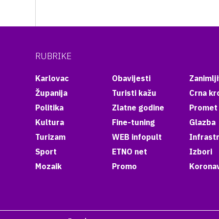
RUBRIKE
Karlovac
Obavijesti
Zanimlji
Županija
Turisti kažu
Crna kr
Politika
Zlatne godine
Promet
Kultura
Fine-tuning
Glazba
Turizam
WEB infopult
Infrast
Sport
ETNO net
Izbori
Mozaik
Promo
Koronav