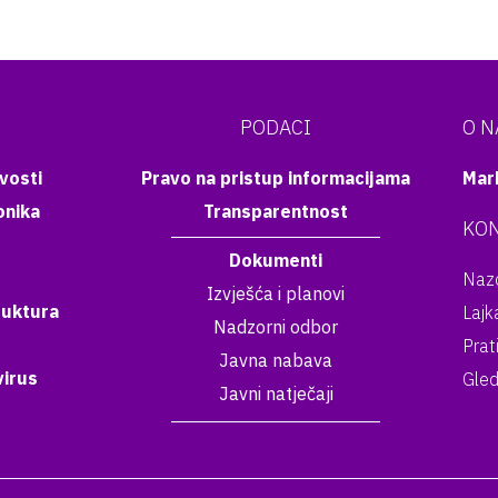
PODACI
O 
vosti
Pravo na pristup informacijama
Mar
onika
Transparentnost
KON
Dokumenti
Nazo
Izvješća i planovi
ruktura
Lajk
Nadzorni odbor
Prat
Javna nabava
irus
Gled
Javni natječaji