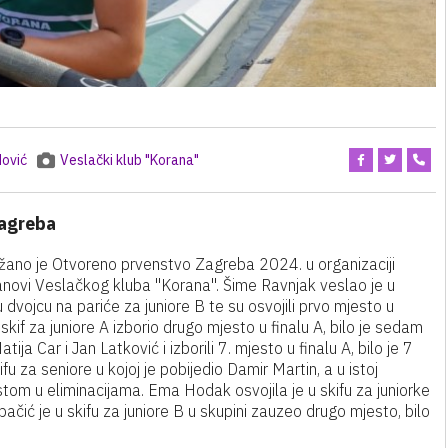
ović
Veslački klub "Korana"
Zagreba
žano je Otvoreno prvenstvo Zagreba 2024. u organizaciji
novi Veslačkog kluba "Korana". Šime Ravnjak veslao je u
dvojcu na pariće za juniore B te su osvojili prvo mjesto u
i skif za juniore A izborio drugo mjesto u finalu A, bilo je sedam
ja Car i Jan Latković i izborili 7. mjesto u finalu A, bilo je 7
ifu za seniore u kojoj je pobijedio Damir Martin, a u istoj
tom u eliminacijama. Ema Hodak osvojila je u skifu za juniorke
ačić je u skifu za juniore B u skupini zauzeo drugo mjesto, bilo