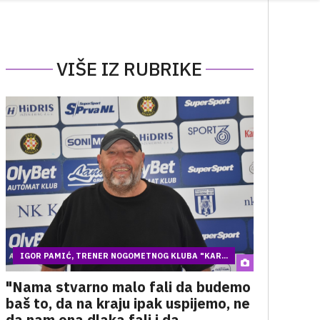
VIŠE IZ RUBRIKE
IGOR PAMIĆ, TRENER NOGOMETNOG KLUBA "KAR...
"Nama stvarno malo fali da budemo
baš to, da na kraju ipak uspijemo, ne
da nam ona dlaka fali i da