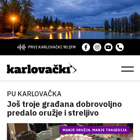
PRVI KARLOVAČKI 90.1FM
PU KARLOVAČKA
Još troje građana dobrovoljno
predalo oružje i streljivo
MANJE ORUŽJA, MANJE TRAGEDIJA