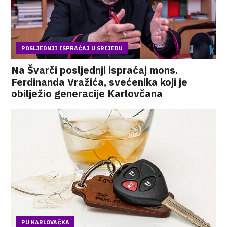
POSLJEDNJI ISPRAĆAJ U SRIJEDU
Na Švarči posljednji ispraćaj mons.
Ferdinanda Vražića, svećenika koji je
obilježio generacije Karlovčana
PU KARLOVAČKA