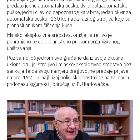
predalo jednu automatsku pušku, dvije poluautomatske
puške, jednu cijev od nepoznatog karabina, jedan okvir za
automatsku pušku i 230 komada raznog streljiva koje su
pronašli prilikom čišćenja kuća.
Minsko-eksplozivna sredstva, oružje i streljivo je
pohranjeno te će biti uništeno prilikom organiziranog
uništavanja.
Pozivamo još jednom sve građane da iz svoje okoline
uklone oružje, streljivo i minsko-eksplozivna sredstva bez
sankcija te da svoju namjeru dragovoljne predaje prijave
na broj 192 ili u najbližoj policijskoj postaji te na taj način
pridonesu sigurnosti, poručuju iz PU karlovačke.