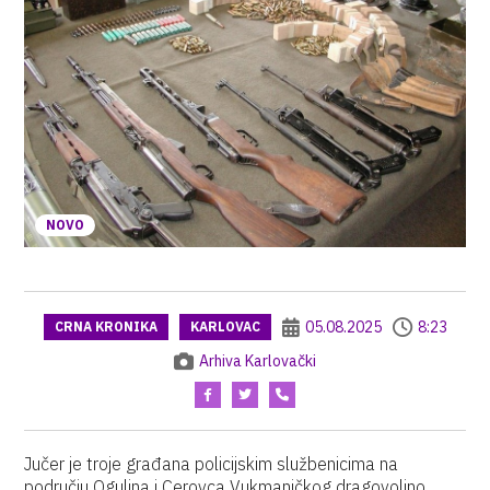
NOVO
05.08.2025
8:23
CRNA KRONIKA
KARLOVAC
Arhiva Karlovački
Jučer je troje građana policijskim službenicima na
području Ogulina i Cerovca Vukmaničkog dragovoljno