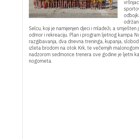
vršnjac
sportov
odbojka
održan 
Selcu, koji je namijenjen djeci i mladeži, a smješten 
odmor i rekreaciju. Plan i program ljetnog kampa N
razgibavanja, dva dnevna treninga, kupanja, slobodni
izleta brodom na otok Krk, te večernjih malonogome
nadzorom sedmorice trenera ove godine je ljetni k
nogometa.