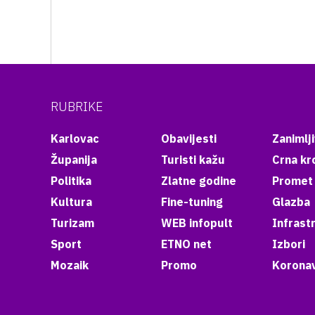
RUBRIKE
Karlovac
Obavijesti
Zanimlji
Županija
Turisti kažu
Crna kr
Politika
Zlatne godine
Promet
Kultura
Fine-tuning
Glazba
Turizam
WEB infopult
Infrast
Sport
ETNO net
Izbori
Mozaik
Promo
Koronav