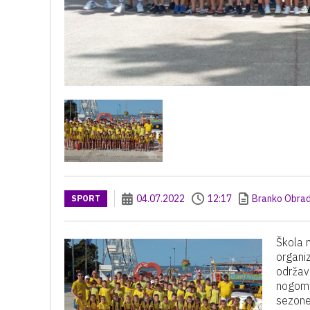
04.07.2022
12:17
Branko Obrad
SPORT
Škola 
organiz
održav
nogome
sezone