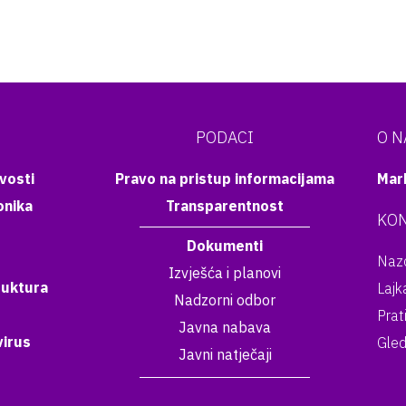
PODACI
O 
vosti
Pravo na pristup informacijama
Mar
onika
Transparentnost
KON
Dokumenti
Nazo
Izvješća i planovi
ruktura
Lajk
Nadzorni odbor
Prat
Javna nabava
irus
Gled
Javni natječaji