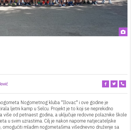
ović
nogometa Nogometnog kluba "Ilovac" i ove godine je
irala ljetni kamp u Selcu. Projekt je to koji se neprekidno
a više od petnaest godina, a uključuje redovne polaznike škole
ta u svim uzrastima. Cilj je nakon naporne natjecateljske
, omogućiti mladim nogometašima višednevno druženje sa