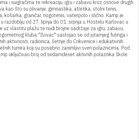
ima i suigračima te rekreaciju, igru i zabavu kroz osnove drugih
a kao što su plivanje, gimnastika, atletika, stolni tenis,
, košarka, graničar, nogotenis, vaterpolo i slično. Kamp je
u razdoblju od 27. lipnja do 01. srpnja u Hostelu Karlovac u
je uz vlastitu plažu te nudi brojne sadržaje za igru, zabavu,
ogometnog kluba "Ilovac" sastojao se od jutarnjeg futinga i
h aktivnosti, radionica, šetnje do Crikvenice i edukativnih
tnih turnira koji su posebno zanimljivi svim polaznicima. Pod
amp uključivao broj od sedamdeset aktivnih polaznika škole