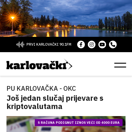
PRVI KARLOVAČKI 90.1FM
PU KARLOVAČKA - OKC
Još jedan slučaj prijevare s
kriptovalutama
S RAČUNA PODIGNUT IZNOS VEĆI OD 4000 EURA