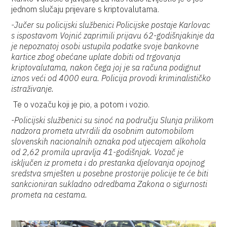
jednom slučaju prijevare s kriptovalutama.
-Jučer su p
olicijski službenici Policijske postaje Karlovac
s ispostavom Vojnić zaprimili prijavu 62-godišnjakinje da
je nepoznatoj osobi ustupila podatke svoje bankovne
kartice zbog obećane uplate dobiti od trgovanja
kriptovalutama, nakon čega joj je sa računa podignut
iznos veći od 4000 eura.
Policija provodi kriminalističko
istraživanje.
Te o vozaču koji je pio, a potom i vozio.
-Policijski službenici su sinoć na području Slunja prilikom
nadzora prometa utvrdili da osobnim automobilom
slovenskih nacionalnih oznaka pod utjecajem alkohola
od 2,62 promila upravlja 41-godišnjak. Vozač je
isključen iz prometa i do prestanka djelovanja opojnog
sredstva smješten u posebne prostorije policije te će biti
sankcioniran sukladno
odredbama
Zakona o sigurnosti
prometa na cestama.