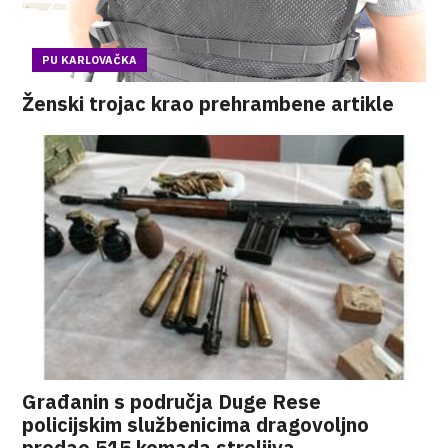
PU KARLOVAČKA
Ženski trojac krao prehrambene artikle
Građanin s područja Duge Rese
policijskim službenicima dragovoljno
predao 515 komada streljiva