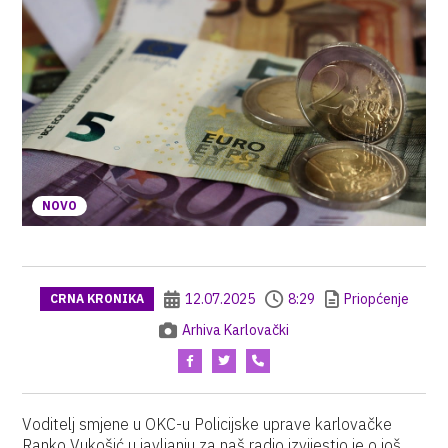
NOVO
12.07.2025
8:29
Priopćenje
CRNA KRONIKA
Arhiva Karlovački
Voditelj smjene u OKC-u Policijske uprave karlovačke
Ranko Vukošić u javljanju za naš radio izvijestio je o još