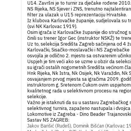
U14. Završni je to turnir za dječake rođene 2010.
NS Rijeka, NS Sjever i ZNS, trenutno najtalentiran
filter za ulazak u U15 reprezentaciju Hrvatske.
Iz klubova Karlovačke županije, sudjelovala su tr
(svi NK Karlovac 1919).
Osim igrača iz Karlovačke županije dio stručnog
činili su trener Igor Gec (instruktor NSKŽ) te tr
Uz to, selekcija Središta Zagreb sačinjena od 4 
Karlovački, Sisačko-moslavački i NS Zagrebačke 
osvojila je odlično 2. mjesto sa ostvarenim učink
Uspjeh je tim veći ako se uzme u obzir da selekci
su igrači ostalih nogometnih Središta većinom č
Hnk Rijeka, Nk Istra, Nk Osijek, Nk Varaždin, Nk 
osvajanjem prvog mjesta sa igračima 2009. godiš
instruktorom g. Sretenom Ćukom ovim uspjehom i
kvalitetnog rada u selektivnom procesu na region
selekcije.
Važno je istaknuti da su u sastavu Zagrebačko
selektivnog turnira, zapaženo nastupala i dvojic
Lokomotive iz Zagreba - Dino Beader Trajanovski 
Sastav NS ZAGREB:
Jakov Barišić (Rudeš), Dominik Bišćan (Karlovac 19