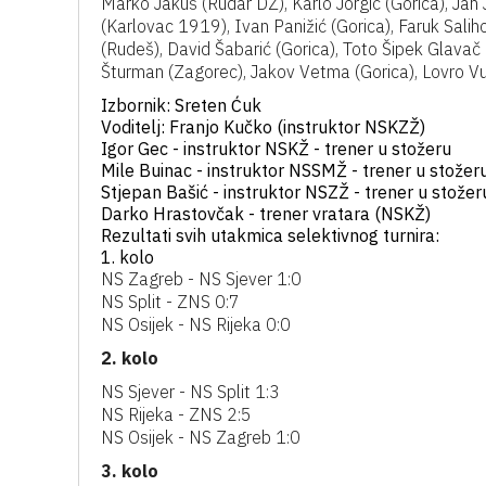
Marko Jakuš (Rudar DZ), Karlo Jorgić (Gorica), Jan J
(Karlovac 1919), Ivan Panižić (Gorica), Faruk Salih
(Rudeš), David Šabarić (Gorica), Toto Šipek Glavač
Šturman (Zagorec), Jakov Vetma (Gorica), Lovro Vu
Izbornik: Sreten Ćuk
Voditelj: Franjo Kučko (instruktor NSKZŽ)
Igor Gec - instruktor NSKŽ - trener u stožeru
Mile Buinac - instruktor NSSMŽ - trener u stožer
Stjepan Bašić - instruktor NSZŽ - trener u stožer
Darko Hrastovčak - trener vratara (NSKŽ)
Rezultati svih utakmica selektivnog turnira:
1. kolo
NS Zagreb - NS Sjever 1:0
NS Split - ZNS 0:7
NS Osijek - NS Rijeka 0:0
2. kolo
NS Sjever - NS Split 1:3
NS Rijeka - ZNS 2:5
NS Osijek - NS Zagreb 1:0
3. kolo