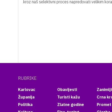
kroz naš selektivni proces napredovati velikim kor
RUBRIKE
Karlovac
Obavijesti
Zanimlji
Županija
Turisti kažu
Crna kr
Politika
Zlatne godine
Promet