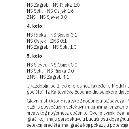
NS Zagreb - NS Rijeka 1:0
NS Split - NS Osijek 1:6
ZNS - NS Sjever 3:0
4. kolo
NS Rijeka - NS Sjever 3:1
NS Osijek - ZNS 0:1
NS Zagreb - NS Split 1:0
5. kolo
NS Sjever - NS Osijek 0:0
NS Split - NS Rijeka 0:0
ZNS - NS Zagreb 4:1
U razdoblju od 1. do 6. prosinca također u Medulinu 
godište). Iz Karlovačke županije dio selekcije djev
Glavni instruktor Hrvatskog nogometnog saveza, Pet
pažnju posvećujem selektivnim turnirima jer znamo 
hrvatskog nogometa općenito. Ovo je uvijek idealna p
igrači koji imaju perspektivu u budućnosti dosegnuti
selekciji središta ima igrača koji pokazuju potencij