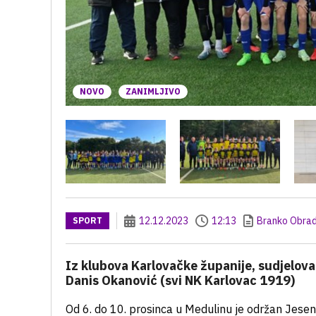
NOVO
ZANIMLJIVO
12.12.2023
12:13
Branko Obrad
SPORT
Iz klubova Karlovačke županije, sudjeloval
Danis Okanović (svi NK Karlovac 1919)
Od 6. do 10. prosinca u Medulinu je održan Jesen