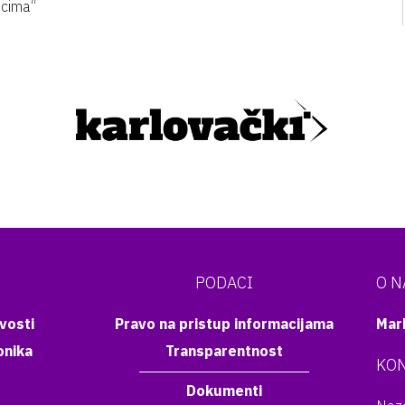
acima“
PODACI
O 
vosti
Pravo na pristup informacijama
Mar
onika
Transparentnost
KON
Dokumenti