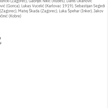
urički (Zagorec), Gabrijel Nikić (Rudeš), Danis Okanović
ović (Gorica), Lukas Vucelić (Karlovac 1919), Sebastijan Segedi
 (Zagorec), Matej Škada (Zagorec), Luka Špehar (Inker), Jakov
činić (Kobre)
u
u