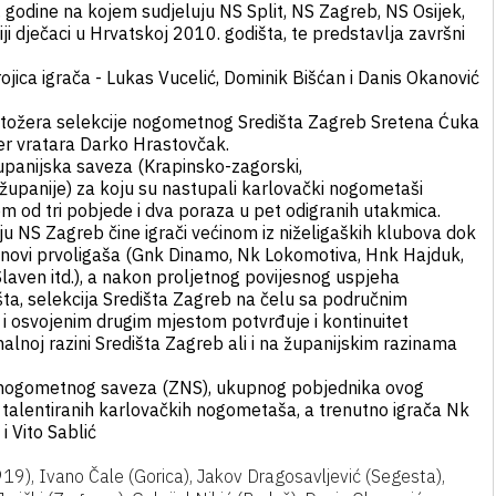
 godine na kojem sudjeluju NS Split, NS Zagreb, NS Osijek,
iji dječaci u Hrvatskoj 2010. godišta, te predstavlja završni
ojica igrača - Lukas Vucelić, Dominik Bišćan i Danis Okanović
 stožera selekcije nogometnog Središta Zagreb Sretena Ćuka
ener vratara Darko Hrastovčak.
županijska saveza (Krapinsko-zagorski,
županije) za koju su nastupali karlovački nogometaši
om od tri pobjede i dva poraza u pet odigranih utakmica.
ju NS Zagreb čine igrači većinom iz niželigaških klubova dok
lanovi prvoligaša (Gnk Dinamo, Nk Lokomotiva, Hnk Hajduk,
Slaven itd.), a nakon proljetnog povijesnog uspjeha
ta, selekcija Središta Zagreb na čelu sa područnim
 osvojenim drugim mjestom potvrđuje i kontinuitet
alnoj razini Središta Zagreb ali i na županijskim razinama
g nogometnog saveza (ZNS), ukupnog pobjednika ovog
a talentiranih karlovačkih nogometaša, a trenutno igrača Nk
i Vito Sablić
19), Ivano Čale (Gorica), Jakov Dragosavljević (Segesta),