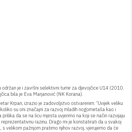
održan je i završni selektivni turnir za djevojčice U14 (2010.
ojčica bila je Eva Marjanović (NK Korana).
ar Krpan, izrazio je zadovoljstvo ostvarenim: “Uvijek veliku
koliko su oni značajni za razvoj mladih nogometaša kao i
rilika da se na licu mjesta uvjerimo na koji se način razvijaju
 reprezentativnu razinu. Drago mi je konstatirati da u svakoj
al, s velikom pažnjom pratimo njihov razvoj, vjerujemo da će