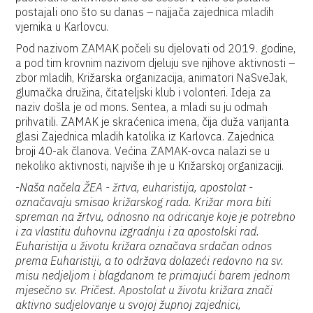
postajali ono što su danas – najjača zajednica mladih
vjernika u Karlovcu.
Pod nazivom ZAMAK počeli su djelovati od 2019. godine,
a pod tim krovnim nazivom djeluju sve njihove aktivnosti –
zbor mladih, Križarska organizacija, animatori NaSveJak,
glumačka družina, čitateljski klub i volonteri. Ideja za
naziv došla je od mons. Sentea, a mladi su ju odmah
prihvatili. ZAMAK je skraćenica imena, čija duža varijanta
glasi Zajednica mladih katolika iz Karlovca. Zajednica
broji 40-ak članova. Većina ZAMAK-ovca nalazi se u
nekoliko aktivnosti, najviše ih je u Križarskoj organizaciji.
-
Naša načela ŽEA - žrtva, euharistija, apostolat -
označavaju smisao križarskog rada. Križar mora biti
spreman na žrtvu, odnosno na odricanje koje je potrebno
i za vlastitu duhovnu izgradnju i za apostolski rad.
Euharistija u životu križara označava srdačan odnos
prema Euharistiji, a to održava dolazeći redovno na sv.
misu nedjeljom i blagdanom te primajući barem jednom
mjesečno sv. Pričest. Apostolat u životu križara znači
aktivno sudjelovanje u svojoj župnoj zajednici,