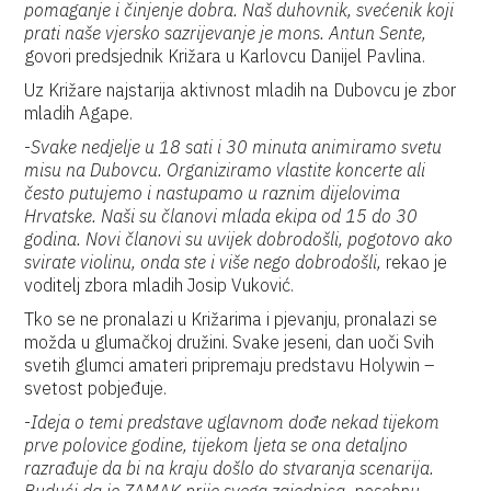
pomaganje i činjenje dobra. Naš duhovnik, svećenik koji
prati naše vjersko sazrijevanje je mons. Antun Sente,
govori predsjednik Križara u Karlovcu Danijel Pavlina.
Uz Križare najstarija aktivnost mladih na Dubovcu je zbor
mladih Agape.
-
Svake nedjelje u 18 sati i 30 minuta animiramo svetu
misu na Dubovcu. Organiziramo vlastite koncerte ali
često putujemo i nastupamo u raznim dijelovima
Hrvatske. Naši su članovi mlada ekipa od 15 do 30
godina. Novi članovi su uvijek dobrodošli, pogotovo ako
svirate violinu, onda ste i više nego dobrodošli,
rekao je
voditelj zbora mladih Josip Vuković.
Tko se ne pronalazi u Križarima i pjevanju, pronalazi se
možda u glumačkoj družini. Svake jeseni, dan uoči Svih
svetih glumci amateri pripremaju predstavu Holywin –
svetost pobjeđuje.
-
Ideja o temi predstave uglavnom dođe nekad tijekom
prve polovice godine, tijekom ljeta se ona detaljno
razrađuje da bi na kraju došlo do stvaranja scenarija.