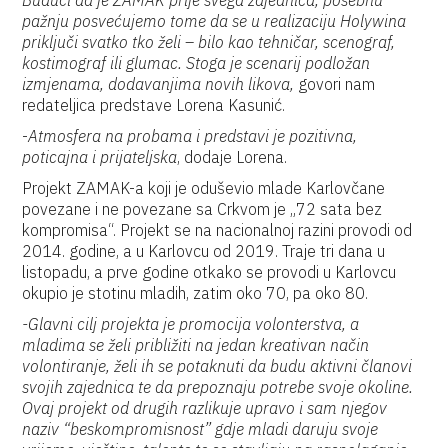
Budući da je ZAMAK prije svega zajednica, posebnu
pažnju posvećujemo tome da se u realizaciju Holywina
priključi svatko tko želi – bilo kao tehničar, scenograf,
kostimograf ili glumac. Stoga je scenarij podložan
izmjenama, dodavanjima novih likova,
govori nam
redateljica predstave Lorena Kasunić.
-
Atmosfera na probama i predstavi je pozitivna,
poticajna i prijateljska
, dodaje Lorena.
Projekt ZAMAK-a koji je oduševio mlade Karlovčane
povezane i ne povezane sa Crkvom je „72 sata bez
kompromisa“. Projekt se na nacionalnoj razini provodi od
2014. godine, a u Karlovcu od 2019. Traje tri dana u
listopadu, a prve godine otkako se provodi u Karlovcu
okupio je stotinu mladih, zatim oko 70, pa oko 80.
-Glavni cilj projekta je promocija volonterstva, a
mladima se želi približiti na jedan kreativan način
volontiranje, želi ih se potaknuti da budu aktivni članovi
svojih zajednica te da prepoznaju potrebe svoje okoline.
Ovaj projekt od drugih razlikuje upravo i sam njegov
naziv “beskompromisnost” gdje mladi daruju svoje