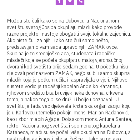
Možda ste čuli kako se na Dubovcu, u Nacionalnom
svetištu svetog Josipa okupljaju mladi, kako provode
razne projekte i nastoje obogatiti svoju lokalnu zajednicu.
Ako niste čuli za njih ili ako ste čuli samo nešto,
predstavljamo vam sada upravo njih, ZAMAK-ovce.
Skupina je to srednjoškolaca, studenata i radničke
mladeži koja se počela okupljati u maloj vjeronaučnoj
dvorani kod svetišta prije sedam godina. U početku nisu
djelovali pod nazivom ZAMAK, nego su bili samo skupina
mladih koja je petkom učila i raspravljala o vjeri. Njihove
susrete vodio je tadašnji kapelan Anđelko Katanec, u
njihovom središtu bila bi uvijek neka duhovna, crkvena
tema, a nakon toga bi se družili i bolje upoznavali. U
svetištu je tada već djelovala Križarska organizaciju, koju
je u Karlovcu utemeljio pokojni mons. Marijan Radanović,
kao i zbor mladih Agape. Dolaskom mons. Antuna Sentea,
rektor Nacionalnog svetišta i spomenutog kapelana
Kataneca, mladi su se počeli više okupljati na Dubovcu, a
pastoralne aktivnosti bile su češće. I tako su polako