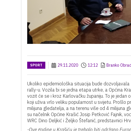
29.11.2020
12:12
Branko Obrad
SPORT
Ukoliko epidemiološka situacija bude dozvoljavala 
rally-u. Vozila bi se jedna etapa utrke, a Općina Kra
vozit će se i kroz Karlovačku županiju. To je jedan 
koji uživa vrlo veliku popularnost u svijetu. Prošlo
milijuna gledatelja, a na terenu više od 4 milijuna 
su načelnik Općine Krašić Josip Petković Fajnik, vod
WRC Dino Deljkić i Željko Štefanić, predstavnici Hrv
-Ove godine u Krašiću je trebalo biti održano Europs