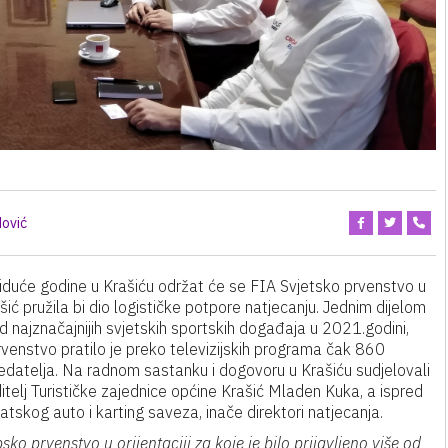
ović
iduće godine u Krašiću održat će se FIA Svjetsko prvenstvo u
šić pružila bi dio logističke potpore natjecanju. Jednim dijelom
od najznačajnijih svjetskih sportskih događaja u 2021.godini,
 prvenstvo pratilo je preko televizijskih programa čak 860
gledatelja. Na radnom sastanku i dogovoru u Krašiću sudjelovali
itelj Turističke zajednice općine Krašić Mladen Kuka, a ispred
atskog auto i karting saveza, inače direktori natjecanja.
ko prvenstvo u orijentaciji za koje je bilo prijavljeno više od