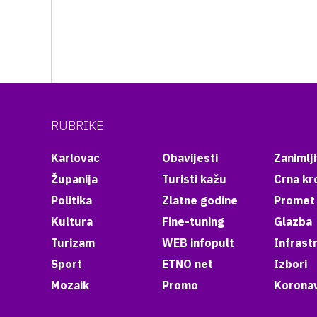
RUBRIKE
Karlovac
Obavijesti
Zanimlji
Županija
Turisti kažu
Crna kr
Politika
Zlatne godine
Promet
Kultura
Fine-tuning
Glazba
Turizam
WEB infopult
Infrast
Sport
ETNO net
Izbori
Mozaik
Promo
Koronav