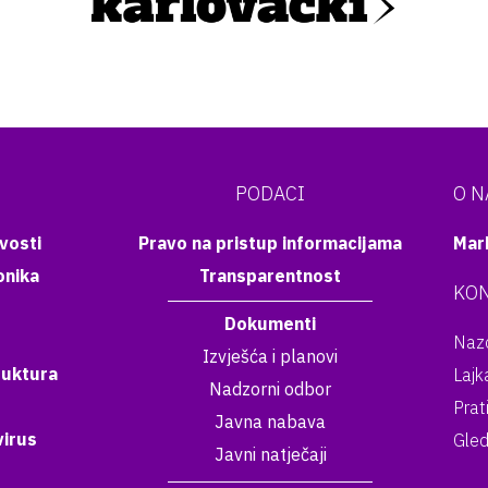
PODACI
O 
vosti
Pravo na pristup informacijama
Mar
onika
Transparentnost
KON
Dokumenti
Nazo
Izvješća i planovi
ruktura
Lajk
Nadzorni odbor
Prat
Javna nabava
irus
Gled
Javni natječaji