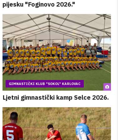
pijesku "Foginovo 2026."
GIMNASTIČKI KLUB "SOKOL" KARLOVAC
Ljetni gimnastički kamp Selce 2026.