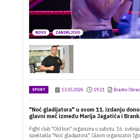
NOVO
ZANIMLJIVO
13.05.2026
19:21
Branko Obrad
SPORT
"Noć gladijatora" u svom 11. izdanju dono
glavni meč između Marija Jagatića i Brank
Fight club "Old lion" organizira u subotu, 16. svibn
spektakla "Noć gladijatora". Glavni organizator Igo