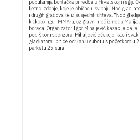
popularnija borilačka priredba u Hrvatskoj i regiji.
ljetno izdanje, koje je obično u svibnju. Noć gladij
i drugih gradova te iz susjednih država. "Noć gladi
kickboxingu i MMA-u, uz glavni meč između Marija J
boraca. Organizator Igor Mihaljević kazao je da je
podrškom sponzora. Mihaljević očekuje, kao i svaki p
gladijatora" bit će održan u subotu s početkom u 20 
parketu 25 eura.