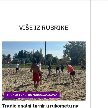
VIŠE IZ RUBRIKE
RUKOMETNI KLUB "DUBOVAC-GAZA"
Tradicionalni turnir u rukometu na