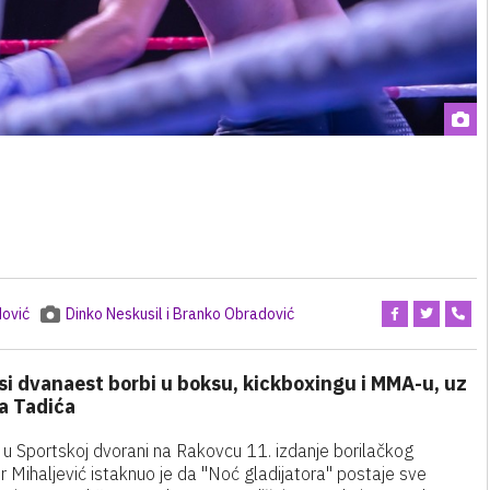
ović
Dinko Neskusil i Branko Obradović
si dvanaest borbi u boksu, kickboxingu i MMA-u, uz
a Tadića
ja u Sportskoj dvorani na Rakovcu 11. izdanje borilačkog
r Mihaljević istaknuo je da "Noć gladijatora" postaje sve