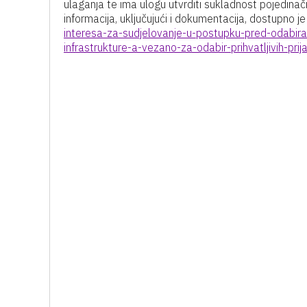
ulaganja te ima ulogu utvrditi sukladnost pojedina
informacija, uključujući i dokumentacija, dostupno je
interesa-za-sudjelovanje-u-postupku-pred-odabira
infrastrukture-a-vezano-za-odabir-prihvatljivih-prij