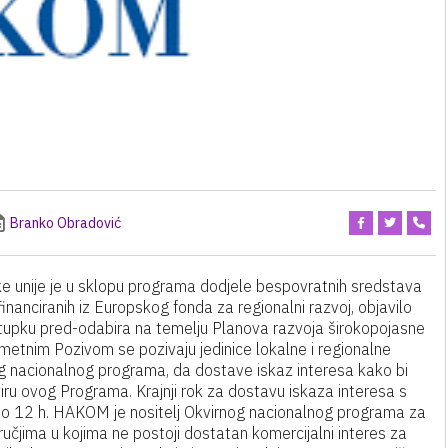
Branko Obradović
ke unije je u sklopu programa dodjele bespovratnih sredstava
inanciranih iz Europskog fonda za regionalni razvoj, objavilo
stupku pred-odabira na temelju Planova razvoja širokopojasne
etnim Pozivom se pozivaju jedinice lokalne i regionalne
og nacionalnog programa, da dostave iskaz interesa kako bi
okviru ovog Programa. Krajnji rok za dostavu iskaza interesa s
do 12 h. HAKOM je nositelj Okvirnog nacionalnog programa za
ručjima u kojima ne postoji dostatan komercijalni interes za