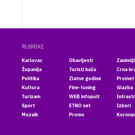
RUBRIKE
Karlovac
Obavijesti
Zanimlji
Županija
Turisti kažu
Crna kr
Politika
Zlatne godine
Promet
Kultura
Fine-tuning
Glazba
Turizam
WEB infopult
Infrast
Sport
ETNO net
Izbori
Mozaik
Promo
Koronav