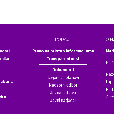
PODACI
O 
vosti
Pravo na pristup informacijama
Mar
onika
Transparentnost
KON
Dokumenti
Nazo
Izvješća i planovi
ruktura
Lajk
Nadzorni odbor
Prat
Javna nabava
irus
Gled
Javni natječaji