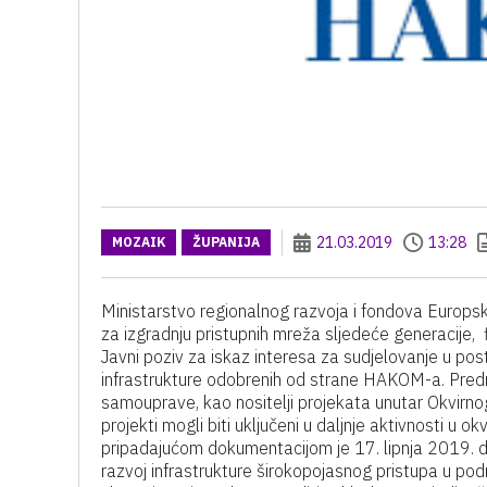
21.03.2019
13:28
MOZAIK
ŽUPANIJA
Ministarstvo regionalnog razvoja i fondova Europs
za izgradnju pristupnih mreža sljedeće generacije, f
Javni poziv za iskaz interesa za sudjelovanje u po
infrastrukture odobrenih od strane HAKOM-a. Predm
samouprave, kao nositelji projekata unutar Okvirn
projekti mogli biti uključeni u daljnje aktivnosti u 
pripadajućom dokumentacijom je 17. lipnja 2019. 
razvoj infrastrukture širokopojasnog pristupa u pod