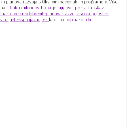
čnih planova razvoja s Okvirnim nacionalnim programom. Više
 na:
strukturnifondovi.hr/natjecaji/javni-poziv-za-iskaz-
-na-temelju-odobrenih-planova-razvoja-sirokopojasne-
avitelja-te-ispunjavanje-k
kao i na
nop.hakom.hr
.