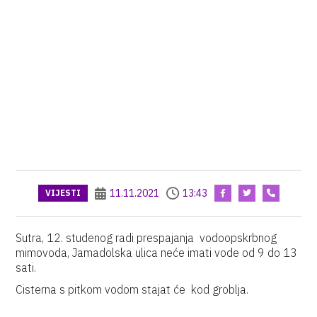
11.11.2021
13:43
VIJESTI
Sutra, 12. studenog radi prespajanja vodoopskrbnog
mimovoda, Jamadolska ulica neće imati vode od 9 do 13
sati.
Cisterna s pitkom vodom stajat će kod groblja.