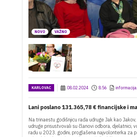
NOVO
VAŽNO
08.02.2024
8:56
informacija
KARLOVAC
Lani poslano 131.365,78 € financijske i m
Na trinaestu godišnjicu rada udruge Jak kao Jakov,
udruge prisustvovali su članovi odbora, djelatnici, 
radu u 2023. godini, proglašena najvolonterka za pr