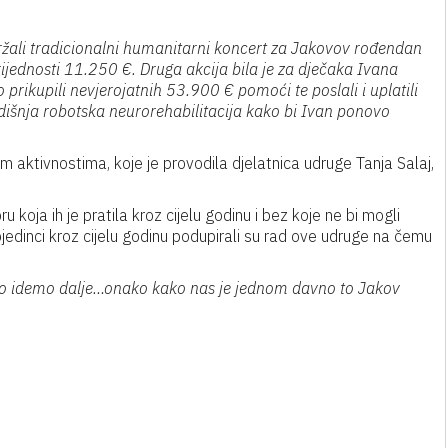
ržali tradicionalni humanitarni koncert za Jakovov rođendan
jednosti 11.250 €. Druga akcija bila je za dječaka Ivana
ikupili nevjerojatnih 53.900 € pomoći te poslali i uplatili
godišnja robotska neurorehabilitacija kako bi Ivan ponovo
tnim aktivnostima, koje je provodila djelatnica udruge Tanja Salaj,
koja ih je pratila kroz cijelu godinu i bez koje ne bi mogli
ojedinci kroz cijelu godinu podupirali su rad ove udruge na čemu
bro idemo dalje…onako kako nas je jednom davno to Jakov