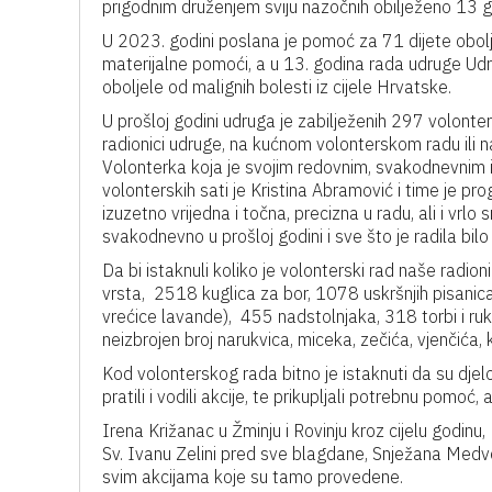
prigodnim druženjem sviju nazočnih obilježeno 13 g
U 2023. godini poslana je pomoć za 71 dijete obolj
materijalne pomoći, a u 13. godina rada udruge U
oboljele od malignih bolesti iz cijele Hrvatske.
U prošloj godini udruga je zabilježenih 297 volontera
radionici udruge, na kućnom volonterskom radu ili 
Volonterka koja je svojim redovnim, svakodnevnim 
volonterskih sati je Kristina Abramović i time je p
izuzetno vrijedna i točna, precizna u radu, ali i vrl
svakodnevno u prošloj godini i sve što je radila bilo 
Da bi istaknuli koliko je volonterski rad naše radion
vrsta, 2518 kuglica za bor, 1078 uskršnjih pisanica
vrećice lavande), 455 nadstolnjaka, 318 torbi i ru
neizbrojen broj narukvica, miceka, zečića, vjenčića, k
Kod volonterskog rada bitno je istaknuti da su djel
pratili i vodili akcije, te prikupljali potrebnu pomoć, a
Irena Križanac u Žminju i Rovinju kroz cijelu godinu
Sv. Ivanu Zelini pred sve blagdane, Snježana Medve
svim akcijama koje su tamo provedene.