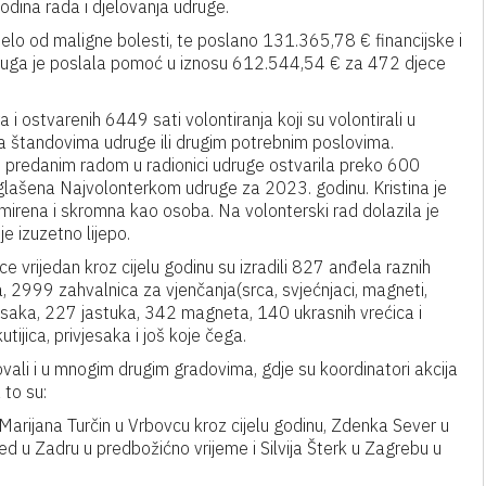
odina rada i djelovanja udruge.
elo od maligne bolesti, te poslano 131.365,78 € financijske i
druga je poslala pomoć u iznosu 612.544,54 € za 472 djece
 i ostvarenih 6449 sati volontiranja koji su volontirali u
na štandovima udruge ili drugim potrebnim poslovima.
i predanim radom u radionici udruge ostvarila preko 600
roglašena Najvolonterkom udruge za 2023. godinu. Kristina je
o smirena i skromna kao osoba. Na volonterski rad dolazila je
je izuzetno lijepo.
ice vrijedan kroz cijelu godinu su izradili 827 anđela raznih
, 2999 zahvalnica za vjenčanja(srca, svjećnjaci, magneti,
ksaka, 227 jastuka, 342 magneta, 140 ukrasnih vrećica i
utijica, privjesaka i još koje čega.
ovali i u mnogim drugim gradovima, gdje su koordinatori akcija
 to su:
, Marijana Turčin u Vrbovcu kroz cijelu godinu, Zdenka Sever u
d u Zadru u predbožićno vrijeme i Silvija Šterk u Zagrebu u