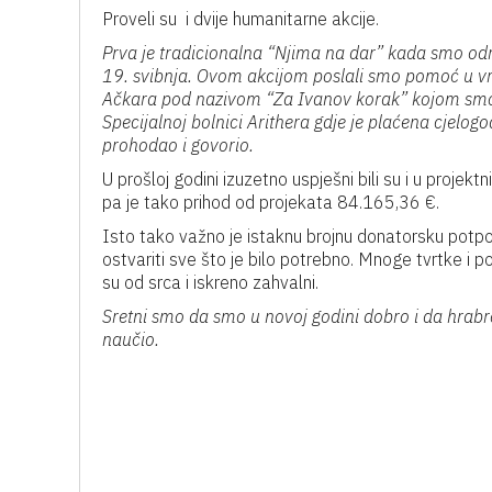
Proveli su i dvije humanitarne akcije.
Prva je tradicionalna “Njima na dar” kada smo od
19. svibnja. Ovom akcijom poslali smo pomoć u vri
Ačkara pod nazivom “Za Ivanov korak” kojom smo pr
Specijalnoj bolnici Arithera gdje je plaćena cjelo
prohodao i govorio.
U prošloj godini izuzetno uspješni bili su i u projek
pa je tako prihod od projekata 84.165,36 €.
Isto tako važno je istaknu brojnu donatorsku potporu 
ostvariti sve što je bilo potrebno. Mnoge tvrtke i p
su od srca i iskreno zahvalni.
Sretni smo da smo u novoj godini dobro i da hra
naučio.