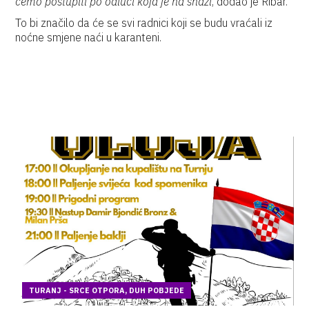
ćemo postupiti po odluci
koja je na snazi
, dodao je Ribar.
To bi značilo da će se svi radnici koji se budu vraćali iz
noćne smjene naći u karanteni.
TURANJ - SRCE OTPORA, DUH POBJEDE