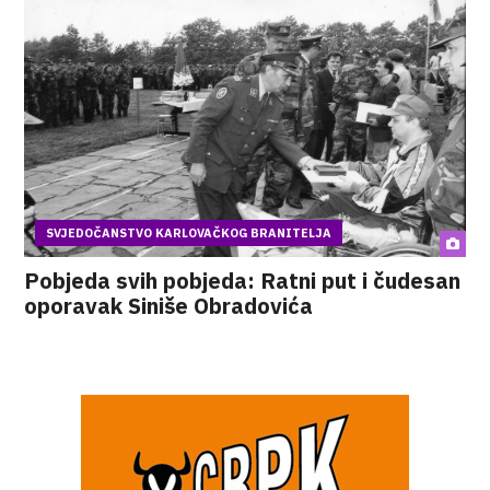
SVJEDOČANSTVO KARLOVAČKOG BRANITELJA
Pobjeda svih pobjeda: Ratni put i čudesan
oporavak Siniše Obradovića