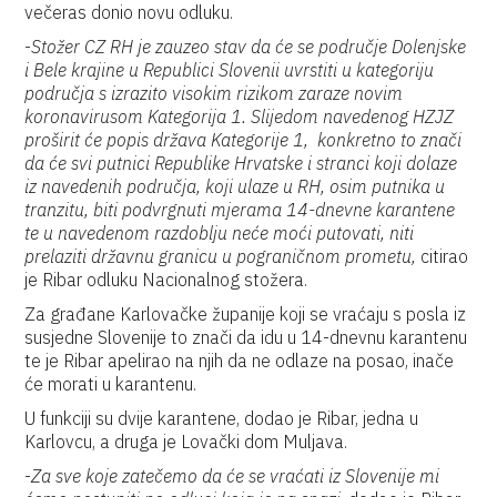
večeras donio novu odluku.
-
Stožer CZ RH je zauzeo stav da će se područje Dolenjske
i Bele krajine u Republici Slovenii uvrstiti u kategoriju
područja s izrazito visokim rizikom zaraze novim
koronavirusom Kategorija 1. Slijedom navedenog HZJZ
proširit će popis država Kategorije 1, konkretno to znači
da će svi putnici Republike Hrvatske i stranci koji dolaze
iz navedenih područja, koji ulaze u RH, osim putnika u
tranzitu, biti podvrgnuti mjerama 14-dnevne karantene
te u navedenom razdoblju neće moći putovati, niti
prelaziti državnu granicu u pograničnom prometu,
citirao
je Ribar odluku Nacionalnog stožera.
Za građane Karlovačke županije koji se vraćaju s posla iz
susjedne Slovenije to znači da idu u 14-dnevnu karantenu
te je Ribar apelirao na njih da ne odlaze na posao, inače
će morati u karantenu.
U funkciji su dvije karantene, dodao je Ribar, jedna u
Karlovcu, a druga je Lovački dom Muljava.
-
Za sve koje zatečemo da će se vraćati iz Slovenije mi