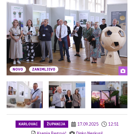
NOVO
ZANIMLJIVO
17.09.2025
12:51
KARLOVAC
ŽUPANIJA
Ksenija Begović
Dinko Neskusil