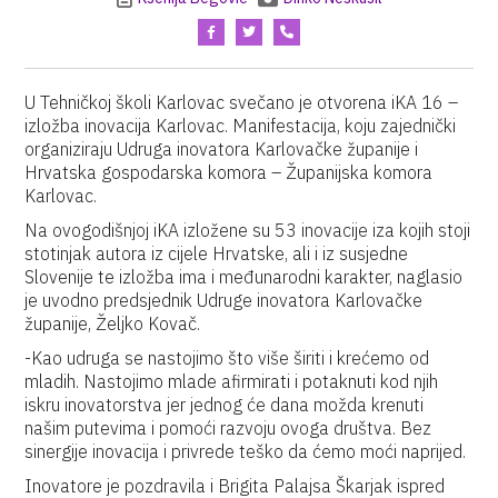
U Tehničkoj školi Karlovac svečano je otvorena iKA 16 –
izložba inovacija Karlovac. Manifestacija, koju zajednički
organiziraju Udruga inovatora Karlovačke županije i
Hrvatska gospodarska komora – Županijska komora
Karlovac.
Na ovogodišnjoj iKA izložene su 53 inovacije iza kojih stoji
stotinjak autora iz cijele Hrvatske, ali i iz susjedne
Slovenije te izložba ima i međunarodni karakter, naglasio
je uvodno predsjednik Udruge inovatora Karlovačke
županije, Željko Kovač.
-Kao udruga se nastojimo što više širiti i krećemo od
mladih. Nastojimo mlade afirmirati i potaknuti kod njih
iskru inovatorstva jer jednog će dana možda krenuti
našim putevima i pomoći razvoju ovoga društva. Bez
sinergije inovacija i privrede teško da ćemo moći naprijed.
Inovatore je pozdravila i Brigita Palajsa Škarjak ispred