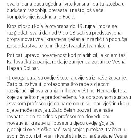
ova tri dana budu ugodna i vrlo korisna i da ta izložba u
budućem razdoblju preraste u nešto još veće i
kompleksnije, istaknula je Fočić.
Kroz izložbu koja je otvorena do 19. rujna i može se
razgledati svaki dan od 9 do 18 sati su predstavljena
brojna inovativna i kreativna rješenja iz različitih područja
gospodarstva te tehničkog stvaralaštva mladih.
Poticati upravo inovativnost kod mladih cilj je kojem teži
Karlovačka županija, rekla je zamjenica županice Vesna
Hajsan Dolinar.
-I ovoga puta su ovdje škole, a dvije su iz naše županije.
Zato ću zahvaliti profesorima što rade s djecom
razvijajući njihova znanja i njihove vještine. Nema djeteta
koje za nešto nije predodređeno. Na obrazovnom sustavu
i svakom profesoru je da nađe onu nišu i onu vještinu koju
dijete može razvijati. Zato želim pozvati sve naše
ravnatelje da zajedno s profesorima dovedu onu
inovativnu, kreativnu i posebnu djecu ovdje gdje će
gledajući ove izloške naći svoj smjer, putokaz, tračnicu u
svom životu i biti vrsni i kvalitetni ljudi, naglasila je Vesna