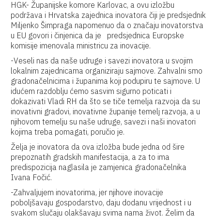
HGK- Županijske komore Karlovac, a ovu izložbu
podržava i Hrvatska zajednica inovatora čiji je predsjednik
Miljenko Šimpraga napomenuo da o značaju inovatorstva
u EU govori i činjenica da je predsjednica Europske
komisije imenovala ministricu za inovacije.
-Veseli nas da naše udruge i savezi inovatora u svojim
lokalnim zajednicama organiziraju sajmove. Zahvalni smo
gradonačelnicima i županima koji podupiru te sajmove. U
idućem razdoblju ćemo sasvim sigurno poticati i
dokazivati Vladi RH da što se tiče temelja razvoja da su
inovativni gradovi, inovativne županije temelj razvoja, a u
njihovom temelju su naše udruge, savezi i naši inovatori
kojima treba pomagati, poručio je.
Želja je inovatora da ova izložba bude jedna od šire
prepoznatih gradskih manifestacija, a za to ima
predispozicija naglasila je zamjenica gradonačelnika
Ivana Fočić.
-Zahvaljujem inovatorima, jer njihove inovacije
poboljšavaju gospodarstvo, daju dodanu vrijednost i u
svakom slučaju olakšavaju svima nama život. Želim da