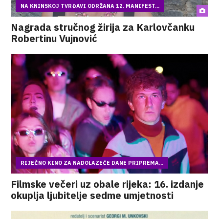
NA KNINSKOJ TVRĐAVI ODRŽANA 12. MANIFEST...
Nagrada stručnog žirija za Karlovčanku
Robertinu Vujnović
RIJEČNO KINO ZA NADOLAZEĆE DANE PRIPREMA...
Filmske večeri uz obale rijeka: 16. izdanje
okuplja ljubitelje sedme umjetnosti