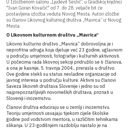
U Izložbenom salonu „Ljudevit Šestić“, u Gradskoj knjižnici
"Ivan Goran Kovačić" od 7. do 28. veljače bit će
postavljena izložba veduta Novog Mesta. Autori izložbe
su članovi Likovnog kulturnog društva „Mavrica“ iz Novog
Mesta.
O Likovnom kulturnom društvu „Mavrica“
Likovno kulturno društvo „Mavrica“ dobrovoljna je i
neprofitna udruga koja djeluje već 23 godine, uglavnom
u području umjetnosti, fotografije i kulturnih aktivnosti.
U počecima rada likovnoj sekciji pridružilo se 6 članova,
a ona je kasnije, 5. travnja 2004., prerasla u društvo.
Ove godine stekli su status nevladine organizacije od
javnog interesa u području kulture. Aktivni su članovi
Saveza likovnih društava Slovenije i jedno su od
najprepoznatljivijih novomeških društava, priznati u
Sloveniji i inozemstvu.
Članovi društva educiraju se u zemlji i inozemstvu.
Teoriju umjetnosti usvajaju tijekom cijele školske
godine pod vodstvom mentora, u različitim tehnikama
slikanja. U 23-godišnjem razdoblju nastalo je na