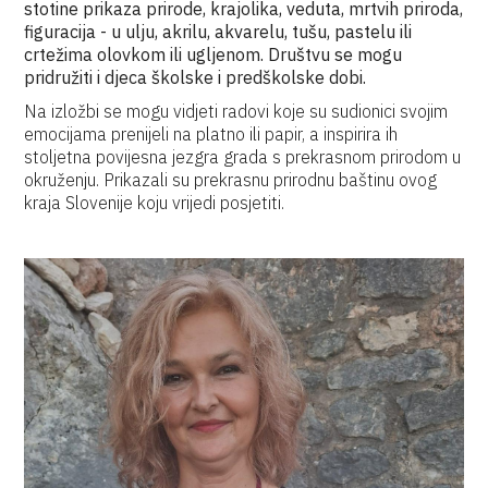
stotine prikaza prirode, krajolika, veduta, mrtvih priroda,
figuracija - u ulju, akrilu, akvarelu, tušu, pastelu ili
crtežima olovkom ili ugljenom. Društvu se mogu
pridružiti i djeca školske i predškolske dobi.
Na izložbi se mogu vidjeti radovi koje su sudionici svojim
emocijama prenijeli na platno ili papir, a inspirira ih
stoljetna povijesna jezgra grada s prekrasnom prirodom u
okruženju. Prikazali su prekrasnu prirodnu baštinu ovog
kraja Slovenije koju vrijedi posjetiti.