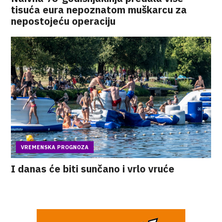
tisuća eura nepoznatom muškarcu za
nepostojeću operaciju
VREMENSKA PROGNOZA
I danas će biti sunčano i vrlo vruće