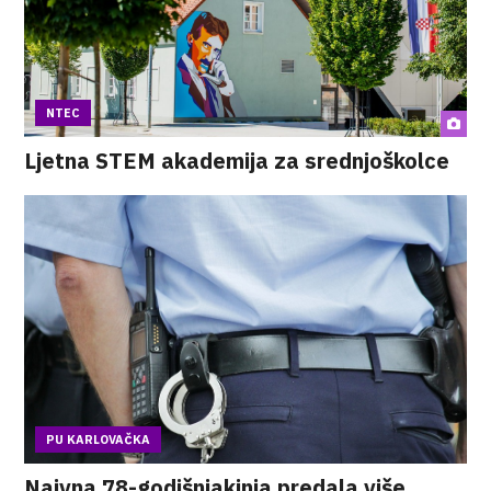
NTEC
Ljetna STEM akademija za srednjoškolce
PU KARLOVAČKA
Naivna 78-godišnjakinja predala više