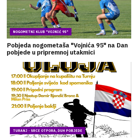
NOGOMETNI KLUB "VOJNIĆ 95"
Pobjeda nogometaša "Vojnića 95" na Dan
pobjede u pripremnoj utakmici
TURANJ - SRCE OTPORA, DUH POBJEDE