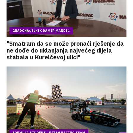
GRADONAČELNIK DAMIR MANDIĆ
"Smatram da se može pronaći rješenje da
ne dođe do uklanjanja najvećeg dijela
stabala u Kurelčevoj ulici"
FORMULA STUDENT - RITEH RACING TEAM