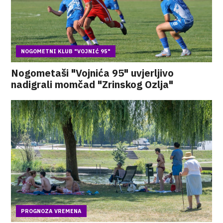
NOGOMETNI KLUB "VOJNIĆ 95"
Nogometaši "Vojnića 95" uvjerljivo
nadigrali momčad "Zrinskog Ozlja"
PROGNOZA VREMENA