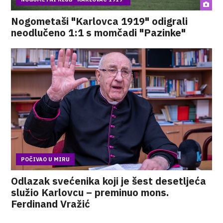
Nogometaši "Karlovca 1919" odigrali
neodlučeno 1:1 s momčadi "Pazinke"
POČIVAO U MIRU
Odlazak svećenika koji je šest desetljeća
služio Karlovcu – preminuo mons.
Ferdinand Vražić