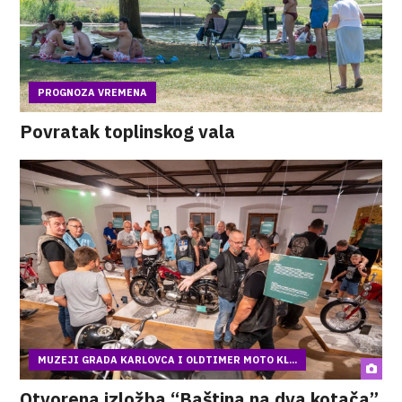
PROGNOZA VREMENA
Povratak toplinskog vala
MUZEJI GRADA KARLOVCA I OLDTIMER MOTO KL...
Otvorena izložba “Baština na dva kotača”