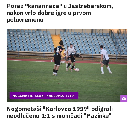
Poraz "kanarinaca" u Jastrebarskom,
nakon vrlo dobre igre u prvom
poluvremenu
NOGOMETNI KLUB "KARLOVAC 1919"
Nogometaši "Karlovca 1919" odigrali
neodlučeno 1:1 s momčadi "Pazinke"