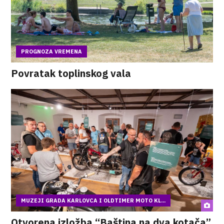
PROGNOZA VREMENA
Povratak toplinskog vala
MUZEJI GRADA KARLOVCA I OLDTIMER MOTO KL...
Otvorena izložba “Baština na dva kotača”